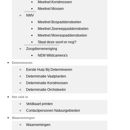
Meetnet Korstmossen
Meetnet Mossen
NMV
Meetnet Bospaddenstoelen
Meetnet Zeereeppaddenstoelen
Meetnet Moeraspaddenstoelen
Staat deze soort er nog?
Zoogdiervereniging
NEM Wildcamera's
Determineren
Eerste Hulp Bij Determineren
Determinatie Vaatplanten
Determinatie Korstmossen
Determinatie Orchideeën
Het veld in
Veldkaart printen
Contactpersonen Natuurgebieden
Waarnemingen
Waarnemingen