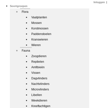
Inloggen
|
Soortgroepen
Flora
Vaatplanten
Mossen
Korstmossen
Paddenstoelen
Kranswieren
Wieren
Fauna
Zoogdieren
Reptielen
Amfibieën
Vissen
Dagvlinders
Nachtvlinders
Microvlinders
Libellen
Weekdieren
Kreeftachtigen