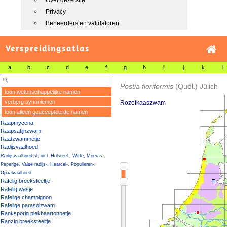
Over deze site
Privacy
Beheerders en validatoren
Verspreidingsatlas
a
b
c
d
e
f
g
h
i
j
k
l
Postia floriformis
(Quél.) Jülich
toon wetenschappelijke namen
verberg synoniemen
Rozetkaaszwam
toon alleen geaccepteerde namen
Raapmycena
Raapsatijnzwam
Raatzwammetje
Radijsvaalhoed
Radijsvaalhoed sl, incl. Holsteel-, Witte, Moeras-,
Peperige, Valse radijs-, Haarcel-, Populieren-,
Opaalvaalhoed
Rafelig breeksteeltje
Rafelig wasje
Rafelige champignon
Rafelige parasolzwam
Ranksporig piekhaartonnetje
Ranzig breeksteeltje