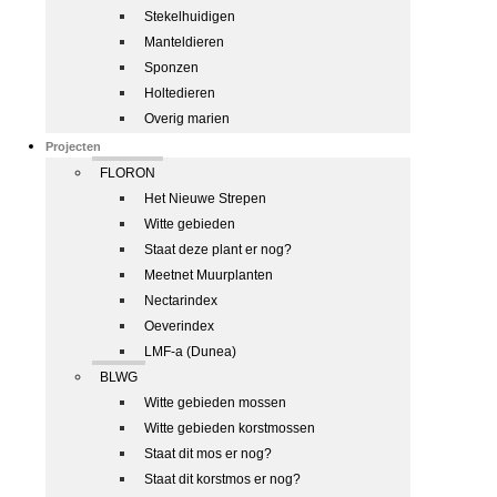
Stekelhuidigen
Manteldieren
Sponzen
Holtedieren
Overig marien
Projecten
FLORON
Het Nieuwe Strepen
Witte gebieden
Staat deze plant er nog?
Meetnet Muurplanten
Nectarindex
Oeverindex
LMF-a (Dunea)
BLWG
Witte gebieden mossen
Witte gebieden korstmossen
Staat dit mos er nog?
Staat dit korstmos er nog?