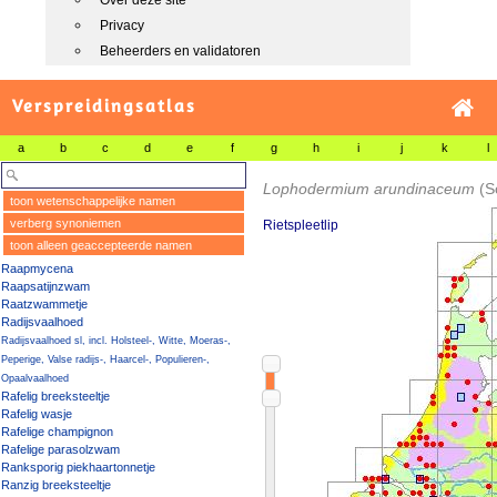
Over deze site
Privacy
Beheerders en validatoren
Verspreidingsatlas
a
b
c
d
e
f
g
h
i
j
k
l
Lophodermium arundinaceum
(S
toon wetenschappelijke namen
verberg synoniemen
Rietspleetlip
toon alleen geaccepteerde namen
Raapmycena
Raapsatijnzwam
Raatzwammetje
Radijsvaalhoed
Radijsvaalhoed sl, incl. Holsteel-, Witte, Moeras-,
Peperige, Valse radijs-, Haarcel-, Populieren-,
Opaalvaalhoed
Rafelig breeksteeltje
Rafelig wasje
Rafelige champignon
Rafelige parasolzwam
Ranksporig piekhaartonnetje
Ranzig breeksteeltje