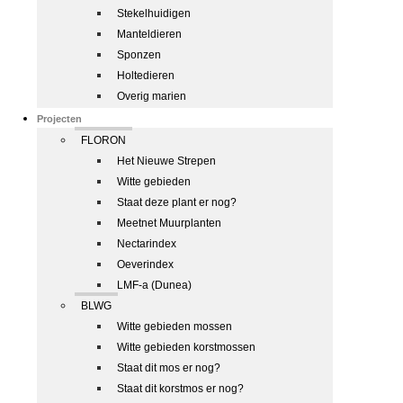
Stekelhuidigen
Manteldieren
Sponzen
Holtedieren
Overig marien
Projecten
FLORON
Het Nieuwe Strepen
Witte gebieden
Staat deze plant er nog?
Meetnet Muurplanten
Nectarindex
Oeverindex
LMF-a (Dunea)
BLWG
Witte gebieden mossen
Witte gebieden korstmossen
Staat dit mos er nog?
Staat dit korstmos er nog?