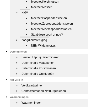
Meetnet Korstmossen
Meetnet Mossen
NMV
Meetnet Bospaddenstoelen
Meetnet Zeereeppaddenstoelen
Meetnet Moeraspaddenstoelen
Staat deze soort er nog?
Zoogdiervereniging
NEM Wildcamera's
Determineren
Eerste Hulp Bij Determineren
Determinatie Vaatplanten
Determinatie Korstmossen
Determinatie Orchideeën
Het veld in
Veldkaart printen
Contactpersonen Natuurgebieden
Waarnemingen
Waarnemingen