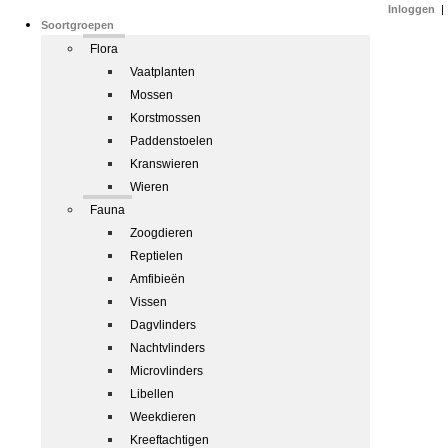
Inloggen
|
Soortgroepen
Flora
Vaatplanten
Mossen
Korstmossen
Paddenstoelen
Kranswieren
Wieren
Fauna
Zoogdieren
Reptielen
Amfibieën
Vissen
Dagvlinders
Nachtvlinders
Microvlinders
Libellen
Weekdieren
Kreeftachtigen