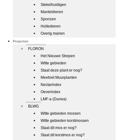
Stekelhuidigen
Manteldieren
Sponzen
Holtedieren
Overig marien
Projecten
FLORON
Het Nieuwe Strepen
Witte gebieden
Staat deze plant er nog?
Meetnet Muurplanten
Nectarindex
Oeverindex
LMF-a (Dunea)
BLWG
Witte gebieden mossen
Witte gebieden korstmossen
Staat dit mos er nog?
Staat dit korstmos er nog?