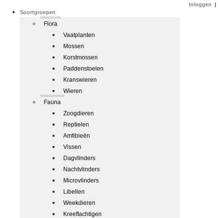
Inloggen
|
Soortgroepen
Flora
Vaatplanten
Mossen
Korstmossen
Paddenstoelen
Kranswieren
Wieren
Fauna
Zoogdieren
Reptielen
Amfibieën
Vissen
Dagvlinders
Nachtvlinders
Microvlinders
Libellen
Weekdieren
Kreeftachtigen