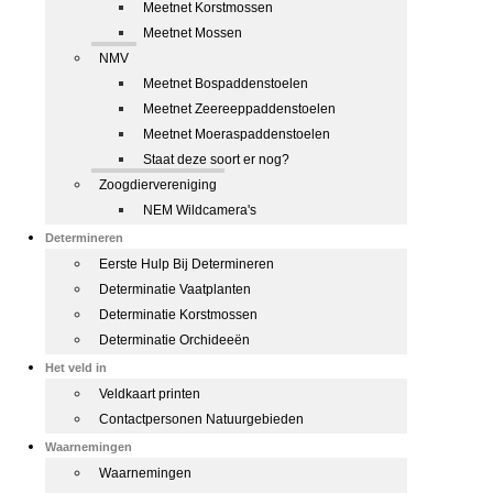
Meetnet Korstmossen
Meetnet Mossen
NMV
Meetnet Bospaddenstoelen
Meetnet Zeereeppaddenstoelen
Meetnet Moeraspaddenstoelen
Staat deze soort er nog?
Zoogdiervereniging
NEM Wildcamera's
Determineren
Eerste Hulp Bij Determineren
Determinatie Vaatplanten
Determinatie Korstmossen
Determinatie Orchideeën
Het veld in
Veldkaart printen
Contactpersonen Natuurgebieden
Waarnemingen
Waarnemingen