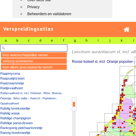
Over deze site
Privacy
Beheerders en validatoren
Verspreidingsatlas
a
b
c
d
e
f
g
h
i
j
k
l
Leccinum aurantiacum sl, incl. alb
toon wetenschappelijke namen
verberg synoniemen
Rosse boleet sl, incl. Oranje populier-
toon alleen geaccepteerde namen
Raapmycena
Raapsatijnzwam
Raatzwammetje
Radijsvaalhoed
Radijsvaalhoed sl, incl. Holsteel-, Witte, Moeras-,
Peperige, Valse radijs-, Haarcel-, Populieren-,
Opaalvaalhoed
Rafelig breeksteeltje
Rafelig wasje
Rafelige champignon
Rafelige parasolzwam
Ranksporig piekhaartonnetje
Ranzig breeksteeltje