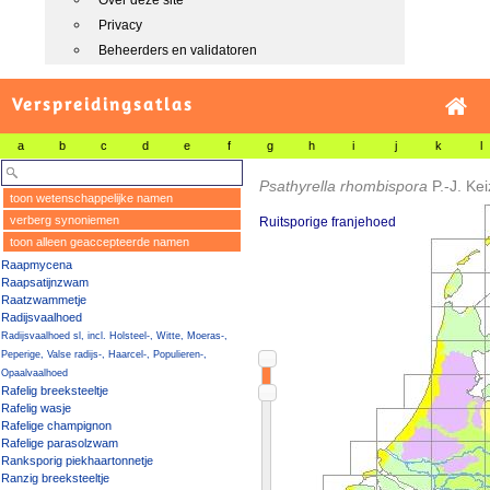
Over deze site
Privacy
Beheerders en validatoren
Verspreidingsatlas
a
b
c
d
e
f
g
h
i
j
k
l
Psathyrella rhombispora
P.-J. Ke
toon wetenschappelijke namen
verberg synoniemen
Ruitsporige franjehoed
toon alleen geaccepteerde namen
Raapmycena
Raapsatijnzwam
Raatzwammetje
Radijsvaalhoed
Radijsvaalhoed sl, incl. Holsteel-, Witte, Moeras-,
Peperige, Valse radijs-, Haarcel-, Populieren-,
Opaalvaalhoed
Rafelig breeksteeltje
Rafelig wasje
Rafelige champignon
Rafelige parasolzwam
Ranksporig piekhaartonnetje
Ranzig breeksteeltje