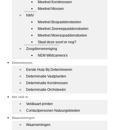
Meetnet Korstmossen
Meetnet Mossen
NMV
Meetnet Bospaddenstoelen
Meetnet Zeereeppaddenstoelen
Meetnet Moeraspaddenstoelen
Staat deze soort er nog?
Zoogdiervereniging
NEM Wildcamera's
Determineren
Eerste Hulp Bij Determineren
Determinatie Vaatplanten
Determinatie Korstmossen
Determinatie Orchideeën
Het veld in
Veldkaart printen
Contactpersonen Natuurgebieden
Waarnemingen
Waarnemingen