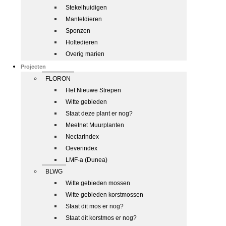
Stekelhuidigen
Manteldieren
Sponzen
Holtedieren
Overig marien
Projecten
FLORON
Het Nieuwe Strepen
Witte gebieden
Staat deze plant er nog?
Meetnet Muurplanten
Nectarindex
Oeverindex
LMF-a (Dunea)
BLWG
Witte gebieden mossen
Witte gebieden korstmossen
Staat dit mos er nog?
Staat dit korstmos er nog?