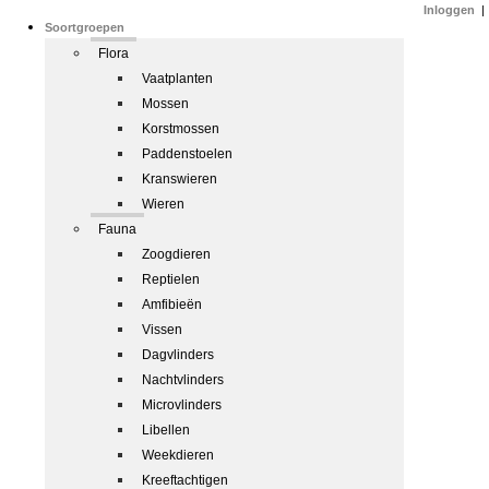
Inloggen
|
Soortgroepen
Flora
Vaatplanten
Mossen
Korstmossen
Paddenstoelen
Kranswieren
Wieren
Fauna
Zoogdieren
Reptielen
Amfibieën
Vissen
Dagvlinders
Nachtvlinders
Microvlinders
Libellen
Weekdieren
Kreeftachtigen