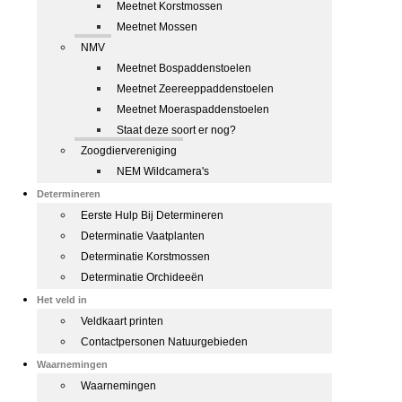
Meetnet Korstmossen
Meetnet Mossen
NMV
Meetnet Bospaddenstoelen
Meetnet Zeereeppaddenstoelen
Meetnet Moeraspaddenstoelen
Staat deze soort er nog?
Zoogdiervereniging
NEM Wildcamera's
Determineren
Eerste Hulp Bij Determineren
Determinatie Vaatplanten
Determinatie Korstmossen
Determinatie Orchideeën
Het veld in
Veldkaart printen
Contactpersonen Natuurgebieden
Waarnemingen
Waarnemingen