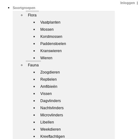
Inloggen
|
Soortgroepen
Flora
Vaatplanten
Mossen
Korstmossen
Paddenstoelen
Kranswieren
Wieren
Fauna
Zoogdieren
Reptielen
Amfibieën
Vissen
Dagvlinders
Nachtvlinders
Microvlinders
Libellen
Weekdieren
Kreeftachtigen