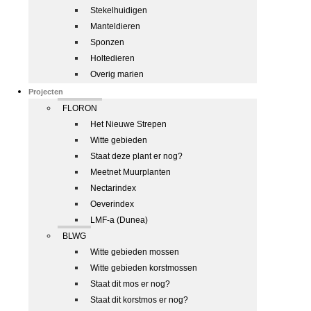
Stekelhuidigen
Manteldieren
Sponzen
Holtedieren
Overig marien
Projecten
FLORON
Het Nieuwe Strepen
Witte gebieden
Staat deze plant er nog?
Meetnet Muurplanten
Nectarindex
Oeverindex
LMF-a (Dunea)
BLWG
Witte gebieden mossen
Witte gebieden korstmossen
Staat dit mos er nog?
Staat dit korstmos er nog?