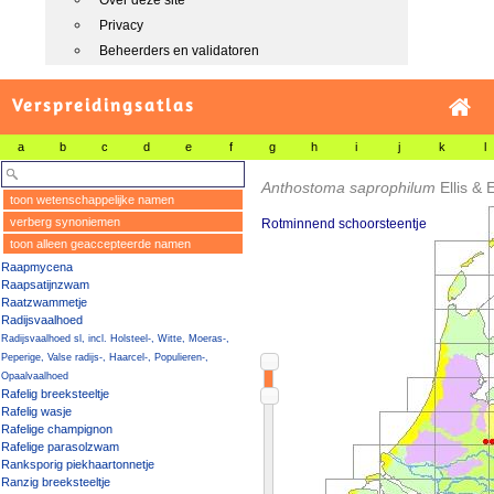
Over deze site
Privacy
Beheerders en validatoren
Verspreidingsatlas
a
b
c
d
e
f
g
h
i
j
k
l
Anthostoma saprophilum
Ellis & 
toon wetenschappelijke namen
verberg synoniemen
Rotminnend schoorsteentje
toon alleen geaccepteerde namen
Raapmycena
Raapsatijnzwam
Raatzwammetje
Radijsvaalhoed
Radijsvaalhoed sl, incl. Holsteel-, Witte, Moeras-,
Peperige, Valse radijs-, Haarcel-, Populieren-,
Opaalvaalhoed
Rafelig breeksteeltje
Rafelig wasje
Rafelige champignon
Rafelige parasolzwam
Ranksporig piekhaartonnetje
Ranzig breeksteeltje