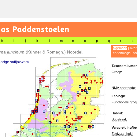
las Paddenstoelen
h
i
j
k
l
m
n
o
p
q
r
s
algemeen
|
over
oma juncinum
(Kühner & Romagn.) Noordel.
en fenologie
|
fe
orige satijnzwam
Taxonomie/morf
Groep:
NMV soortcode:
Ecologie
Functionele groe
Habitat:
Substraat:
Verspreiding/be
Zeldzaamheid: