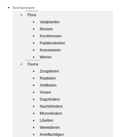
Soortgroepen
Flora
Vaatplanten
Mossen
Korstmossen
Paddenstoelen
Kranswieren
Wieren
Fauna
Zoogdieren
Reptielen
Amfibieën
Vissen
Dagvlinders
Nachtvlinders
Microvlinders
Libellen
Weekdieren
Kreeftachtigen