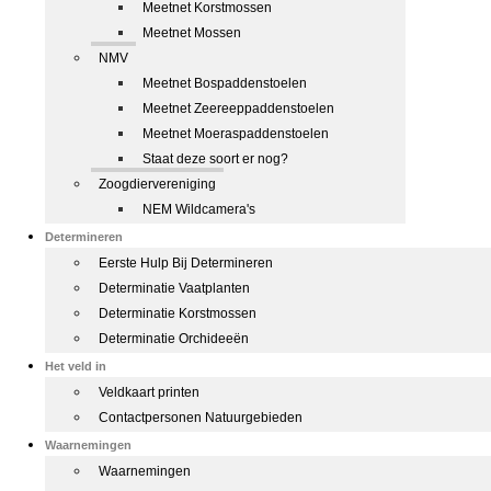
Meetnet Korstmossen
Meetnet Mossen
NMV
Meetnet Bospaddenstoelen
Meetnet Zeereeppaddenstoelen
Meetnet Moeraspaddenstoelen
Staat deze soort er nog?
Zoogdiervereniging
NEM Wildcamera's
Determineren
Eerste Hulp Bij Determineren
Determinatie Vaatplanten
Determinatie Korstmossen
Determinatie Orchideeën
Het veld in
Veldkaart printen
Contactpersonen Natuurgebieden
Waarnemingen
Waarnemingen