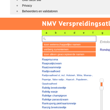
Over deze site
Privacy
Beheerders en validatoren
NMV Verspreidingsat
a
b
c
d
e
f
g
Entol
toon wetenschappelijke namen
verberg synoniemen
Rondsp
toon alleen geaccepteerde namen
Raapmycena
Raapsatijnzwam
Raatzwammetje
Radijsvaalhoed
Radijsvaalhoed sl, incl. Holsteel-, Witte, Moeras-,
Peperige, Valse radijs-, Haarcel-, Populieren-,
Opaalvaalhoed
Rafelig breeksteeltje
Rafelig wasje
Rafelige champignon
Rafelige parasolzwam
Ranksporig piekhaartonnetje
Ranzig breeksteeltje