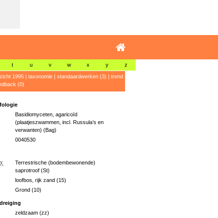
t
u
v
w
x
y
z
zicht 1995
|
taxonomie
|
standaardwerken (3)
|
trend
edback (0)
ologie
Basidiomyceten, agaricoïd
(plaatjeszwammen, incl. Russula’s en
verwanten) (Bag)
0040530
p:
Terrestrische (bodembewonende)
saprotroof (St)
loofbos, rijk zand (15)
Grond (10)
dreiging
zeldzaam (zz)