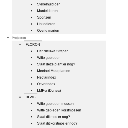
Stekelhuidigen
Manteldieren
Sponzen
Holtedieren
Overig marien
Projecten
FLORON
Het Nieuwe Strepen
Witte gebieden
Staat deze plant er nog?
Meetnet Muurplanten
Nectarindex
Oeverindex
LMF-a (Dunea)
BLWG
Witte gebieden mossen
Witte gebieden korstmossen
Staat dit mos er nog?
Staat dit korstmos er nog?