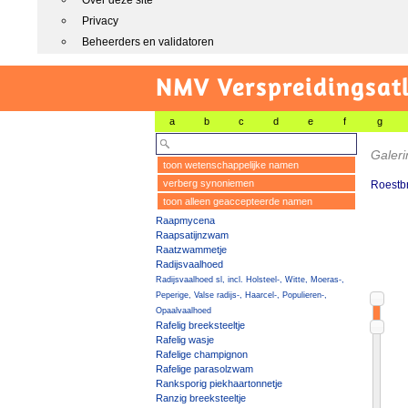
Over deze site
Privacy
Beheerders en validatoren
NMV Verspreidingsat
a
b
c
d
e
f
g
Galeri
toon wetenschappelijke namen
verberg synoniemen
Roestbr
toon alleen geaccepteerde namen
Raapmycena
Raapsatijnzwam
Raatzwammetje
Radijsvaalhoed
Radijsvaalhoed sl, incl. Holsteel-, Witte, Moeras-,
Peperige, Valse radijs-, Haarcel-, Populieren-,
Opaalvaalhoed
Rafelig breeksteeltje
Rafelig wasje
Rafelige champignon
Rafelige parasolzwam
Ranksporig piekhaartonnetje
Ranzig breeksteeltje