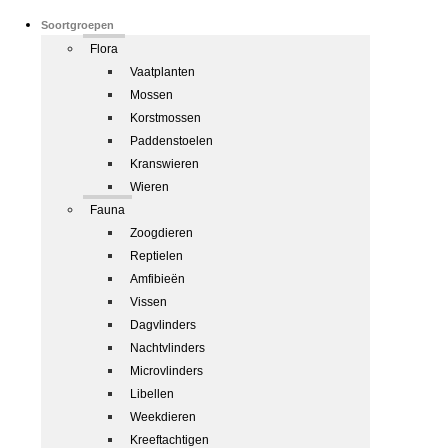
Soortgroepen
Flora
Vaatplanten
Mossen
Korstmossen
Paddenstoelen
Kranswieren
Wieren
Fauna
Zoogdieren
Reptielen
Amfibieën
Vissen
Dagvlinders
Nachtvlinders
Microvlinders
Libellen
Weekdieren
Kreeftachtigen