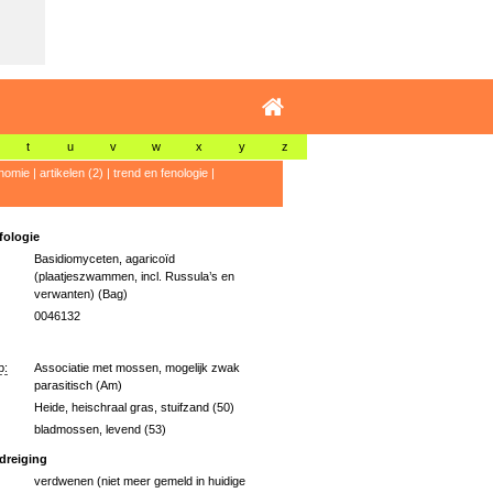
t
u
v
w
x
y
z
nomie
|
artikelen (2)
|
trend en fenologie
|
ologie
Basidiomyceten, agaricoïd
(plaatjeszwammen, incl. Russula’s en
verwanten) (Bag)
0046132
p:
Associatie met mossen, mogelijk zwak
parasitisch (Am)
Heide, heischraal gras, stuifzand (50)
bladmossen, levend (53)
dreiging
verdwenen (niet meer gemeld in huidige