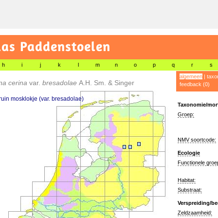
las Paddenstoelen
h
i
j
k
l
m
n
o
p
q
r
s
algemeen
|
taxo
na cerina
var.
bresadolae
A.H. Sm. & Singer
feedback (0)
uin mosklokje (var. bresadolae)
Taxonomie/morf
Groep:
NMV soortcode:
Ecologie
Functionele groe
Habitat:
Substraat:
Verspreiding/be
Zeldzaamheid: