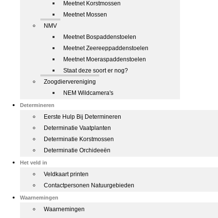
Meetnet Korstmossen
Meetnet Mossen
NMV
Meetnet Bospaddenstoelen
Meetnet Zeereeppaddenstoelen
Meetnet Moeraspaddenstoelen
Staat deze soort er nog?
Zoogdiervereniging
NEM Wildcamera's
Determineren
Eerste Hulp Bij Determineren
Determinatie Vaatplanten
Determinatie Korstmossen
Determinatie Orchideeën
Het veld in
Veldkaart printen
Contactpersonen Natuurgebieden
Waarnemingen
Waarnemingen