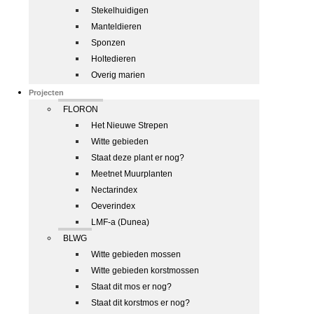
Stekelhuidigen
Manteldieren
Sponzen
Holtedieren
Overig marien
Projecten
FLORON
Het Nieuwe Strepen
Witte gebieden
Staat deze plant er nog?
Meetnet Muurplanten
Nectarindex
Oeverindex
LMF-a (Dunea)
BLWG
Witte gebieden mossen
Witte gebieden korstmossen
Staat dit mos er nog?
Staat dit korstmos er nog?