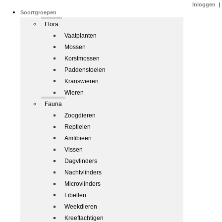
Inloggen
|
Soortgroepen
Flora
Vaatplanten
Mossen
Korstmossen
Paddenstoelen
Kranswieren
Wieren
Fauna
Zoogdieren
Reptielen
Amfibieën
Vissen
Dagvlinders
Nachtvlinders
Microvlinders
Libellen
Weekdieren
Kreeftachtigen