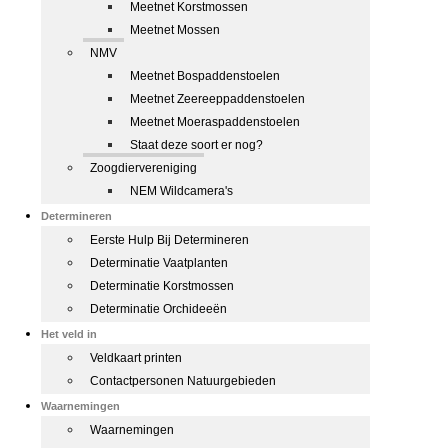
Meetnet Korstmossen
Meetnet Mossen
NMV
Meetnet Bospaddenstoelen
Meetnet Zeereeppaddenstoelen
Meetnet Moeraspaddenstoelen
Staat deze soort er nog?
Zoogdiervereniging
NEM Wildcamera's
Determineren
Eerste Hulp Bij Determineren
Determinatie Vaatplanten
Determinatie Korstmossen
Determinatie Orchideeën
Het veld in
Veldkaart printen
Contactpersonen Natuurgebieden
Waarnemingen
Waarnemingen