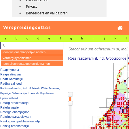
Over deze site
Privacy
Beheerders en validatoren
Verspreidingsatlas
a
b
c
d
e
f
g
h
i
j
k
l
Steccherinum ochraceum sl, incl. 
toon wetenschappelijke namen
verberg synoniemen
Roze raspzwam sl, incl. Grootsporige
toon alleen geaccepteerde namen
Raapmycena
Raapsatijnzwam
Raatzwammetje
Radijsvaalhoed
Radijsvaalhoed sl, incl. Holsteel-, Witte, Moeras-,
Peperige, Valse radijs-, Haarcel-, Populieren-,
Opaalvaalhoed
Rafelig breeksteeltje
Rafelig wasje
Rafelige champignon
Rafelige parasolzwam
Ranksporig piekhaartonnetje
Ranzig breeksteeltje