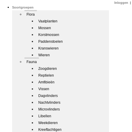
Inloggen
|
Soortgroepen
Flora
Vaatplanten
Mossen
Korstmossen
Paddenstoelen
Kranswieren
Wieren
Fauna
Zoogdieren
Reptielen
Amfibieën
Vissen
Dagvlinders
Nachtvlinders
Microvlinders
Libellen
Weekdieren
Kreeftachtigen