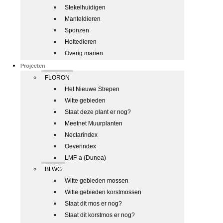
Stekelhuidigen
Manteldieren
Sponzen
Holtedieren
Overig marien
Projecten
FLORON
Het Nieuwe Strepen
Witte gebieden
Staat deze plant er nog?
Meetnet Muurplanten
Nectarindex
Oeverindex
LMF-a (Dunea)
BLWG
Witte gebieden mossen
Witte gebieden korstmossen
Staat dit mos er nog?
Staat dit korstmos er nog?