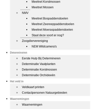
Meetnet Korstmossen
Meetnet Mossen
NMV
Meetnet Bospaddenstoelen
Meetnet Zeereeppaddenstoelen
Meetnet Moeraspaddenstoelen
Staat deze soort er nog?
Zoogdiervereniging
NEM Wildcamera's
Determineren
Eerste Hulp Bij Determineren
Determinatie Vaatplanten
Determinatie Korstmossen
Determinatie Orchideeën
Het veld in
Veldkaart printen
Contactpersonen Natuurgebieden
Waarnemingen
Waarnemingen