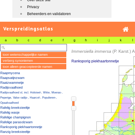
Over deze site
Privacy
Beheerders en validatoren
Verspreidingsatlas
a
b
c
d
e
f
g
h
i
j
k
l
Immersiella immersa
(P. Karst.) 
toon wetenschappelijke namen
verberg synoniemen
Ranksporig piekhaartonnetje
toon alleen geaccepteerde namen
Raapmycena
Raapsatijnzwam
Raatzwammetje
Radijsvaalhoed
Radijsvaalhoed sl, incl. Holsteel-, Witte, Moeras-,
Peperige, Valse radijs-, Haarcel-, Populieren-,
Opaalvaalhoed
Rafelig breeksteeltje
Rafelig wasje
Rafelige champignon
Rafelige parasolzwam
Ranksporig piekhaartonnetje
Ranzig breeksteeltje