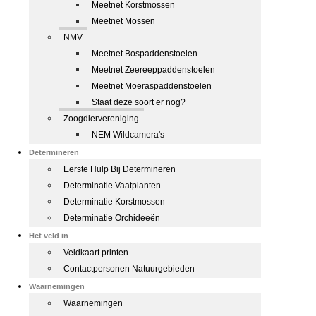
Meetnet Korstmossen
Meetnet Mossen
NMV
Meetnet Bospaddenstoelen
Meetnet Zeereeppaddenstoelen
Meetnet Moeraspaddenstoelen
Staat deze soort er nog?
Zoogdiervereniging
NEM Wildcamera's
Determineren
Eerste Hulp Bij Determineren
Determinatie Vaatplanten
Determinatie Korstmossen
Determinatie Orchideeën
Het veld in
Veldkaart printen
Contactpersonen Natuurgebieden
Waarnemingen
Waarnemingen