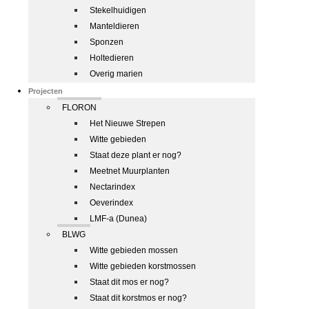
Stekelhuidigen
Manteldieren
Sponzen
Holtedieren
Overig marien
Projecten
FLORON
Het Nieuwe Strepen
Witte gebieden
Staat deze plant er nog?
Meetnet Muurplanten
Nectarindex
Oeverindex
LMF-a (Dunea)
BLWG
Witte gebieden mossen
Witte gebieden korstmossen
Staat dit mos er nog?
Staat dit korstmos er nog?