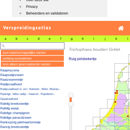
Over deze site
Privacy
Beheerders en validatoren
Verspreidingsatlas
a
b
c
d
e
f
g
h
i
j
k
l
Trichophaea boudieri
Grélet
toon wetenschappelijke namen
verberg synoniemen
Ruig pelsbekertje
toon alleen geaccepteerde namen
Raapmycena
Raapsatijnzwam
Raatzwammetje
Radijsvaalhoed
Radijsvaalhoed sl, incl. Holsteel-, Witte, Moeras-,
Peperige, Valse radijs-, Haarcel-, Populieren-,
Opaalvaalhoed
Rafelig breeksteeltje
Rafelig wasje
Rafelige champignon
Rafelige parasolzwam
Ranksporig piekhaartonnetje
Ranzig breeksteeltje