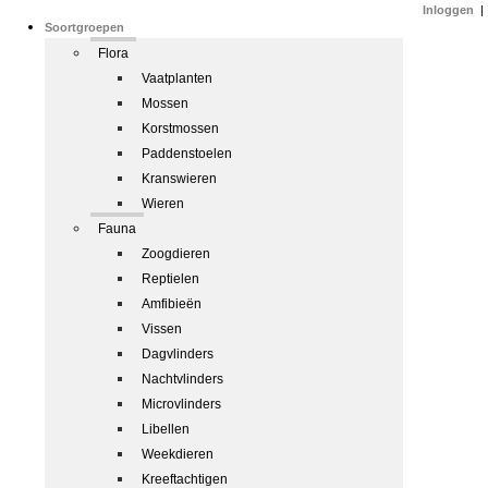
Inloggen
|
Soortgroepen
Flora
Vaatplanten
Mossen
Korstmossen
Paddenstoelen
Kranswieren
Wieren
Fauna
Zoogdieren
Reptielen
Amfibieën
Vissen
Dagvlinders
Nachtvlinders
Microvlinders
Libellen
Weekdieren
Kreeftachtigen