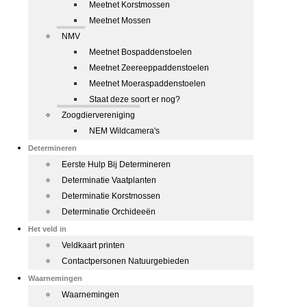
Meetnet Korstmossen
Meetnet Mossen
NMV
Meetnet Bospaddenstoelen
Meetnet Zeereeppaddenstoelen
Meetnet Moeraspaddenstoelen
Staat deze soort er nog?
Zoogdiervereniging
NEM Wildcamera's
Determineren
Eerste Hulp Bij Determineren
Determinatie Vaatplanten
Determinatie Korstmossen
Determinatie Orchideeën
Het veld in
Veldkaart printen
Contactpersonen Natuurgebieden
Waarnemingen
Waarnemingen