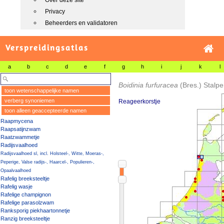
Over deze site
Privacy
Beheerders en validatoren
Verspreidingsatlas
a
b
c
d
e
f
g
h
i
j
k
l
Boidinia furfuracea
(Bres.) Stalp
toon wetenschappelijke namen
verberg synoniemen
Reageerkorstje
toon alleen geaccepteerde namen
Raapmycena
Raapsatijnzwam
Raatzwammetje
Radijsvaalhoed
Radijsvaalhoed sl, incl. Holsteel-, Witte, Moeras-,
Peperige, Valse radijs-, Haarcel-, Populieren-,
Opaalvaalhoed
Rafelig breeksteeltje
Rafelig wasje
Rafelige champignon
Rafelige parasolzwam
Ranksporig piekhaartonnetje
Ranzig breeksteeltje