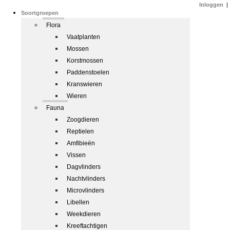
Inloggen
|
Soortgroepen
Flora
Vaatplanten
Mossen
Korstmossen
Paddenstoelen
Kranswieren
Wieren
Fauna
Zoogdieren
Reptielen
Amfibieën
Vissen
Dagvlinders
Nachtvlinders
Microvlinders
Libellen
Weekdieren
Kreeftachtigen