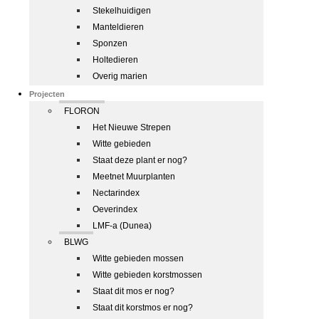
Stekelhuidigen
Manteldieren
Sponzen
Holtedieren
Overig marien
Projecten
FLORON
Het Nieuwe Strepen
Witte gebieden
Staat deze plant er nog?
Meetnet Muurplanten
Nectarindex
Oeverindex
LMF-a (Dunea)
BLWG
Witte gebieden mossen
Witte gebieden korstmossen
Staat dit mos er nog?
Staat dit korstmos er nog?