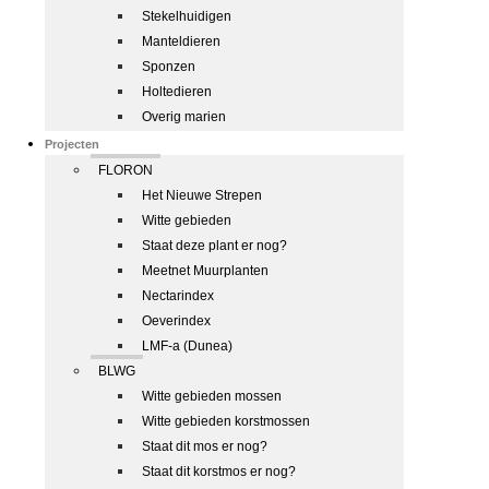
Stekelhuidigen
Manteldieren
Sponzen
Holtedieren
Overig marien
Projecten
FLORON
Het Nieuwe Strepen
Witte gebieden
Staat deze plant er nog?
Meetnet Muurplanten
Nectarindex
Oeverindex
LMF-a (Dunea)
BLWG
Witte gebieden mossen
Witte gebieden korstmossen
Staat dit mos er nog?
Staat dit korstmos er nog?