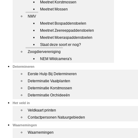
Meetnet Korstmossen
Meetnet Mossen
NMV
Meetnet Bospaddenstoelen
Meetnet Zeereeppaddenstoelen
Meetnet Moeraspaddenstoelen
Staat deze soort er nog?
Zoogdiervereniging
NEM Wildcamera's
Determineren
Eerste Hulp Bij Determineren
Determinatie Vaatplanten
Determinatie Korstmossen
Determinatie Orchideeën
Het veld in
Veldkaart printen
Contactpersonen Natuurgebieden
Waarnemingen
Waarnemingen