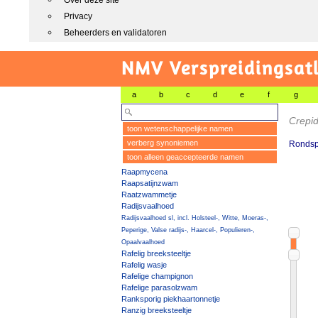
Over deze site
Privacy
Beheerders en validatoren
NMV Verspreidingsat
a
b
c
d
e
f
g
Crepid
toon wetenschappelijke namen
verberg synoniemen
Rondsp
toon alleen geaccepteerde namen
Raapmycena
Raapsatijnzwam
Raatzwammetje
Radijsvaalhoed
Radijsvaalhoed sl, incl. Holsteel-, Witte, Moeras-,
Peperige, Valse radijs-, Haarcel-, Populieren-,
Opaalvaalhoed
Rafelig breeksteeltje
Rafelig wasje
Rafelige champignon
Rafelige parasolzwam
Ranksporig piekhaartonnetje
Ranzig breeksteeltje