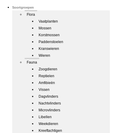
Soortgroepen
Flora
Vaatplanten
Mossen
Korstmossen
Paddenstoelen
Kranswieren
Wieren
Fauna
Zoogdieren
Reptielen
Amfibieën
Vissen
Dagvlinders
Nachtvlinders
Microvlinders
Libellen
Weekdieren
Kreeftachtigen