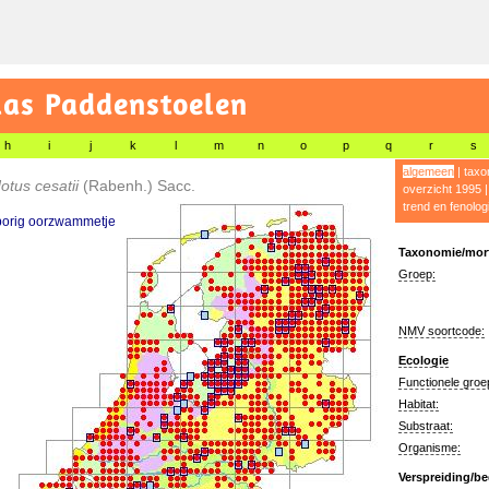
las Paddenstoelen
h
i
j
k
l
m
n
o
p
q
r
s
algemeen
|
taxo
otus cesatii
(Rabenh.) Sacc.
overzicht 1995
trend en fenolog
orig oorzwammetje
Taxonomie/morf
Groep:
NMV soortcode:
Ecologie
Functionele groe
Habitat:
Substraat:
Organisme:
Verspreiding/be