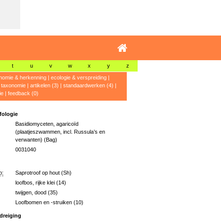
t
u
v
w
x
y
z
nomie & herkenning
|
ecologie & verspreiding
|
|
taxonomie
|
artikelen (3)
|
standaardwerken (4)
|
ie
|
feedback (0)
ologie
Basidiomyceten, agaricoïd
(plaatjeszwammen, incl. Russula’s en
verwanten) (Bag)
0031040
p:
Saprotroof op hout (Sh)
loofbos, rijke klei (14)
twijgen, dood (35)
Loofbomen en -struiken (10)
dreiging