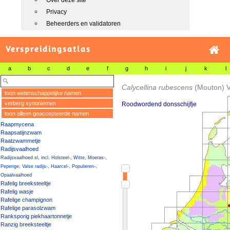
Over deze site
Privacy
Beheerders en validatoren
Verspreidingsatlas
a
b
c
d
e
f
g
h
i
j
k
l
Calycellina rubescens
(Mouton) 
toon wetenschappelijke namen
verberg synoniemen
Roodwordend donsschijfje
toon alleen geaccepteerde namen
Raapmycena
Raapsatijnzwam
Raatzwammetje
Radijsvaalhoed
Radijsvaalhoed sl, incl. Holsteel-, Witte, Moeras-,
Peperige, Valse radijs-, Haarcel-, Populieren-,
Opaalvaalhoed
Rafelig breeksteeltje
Rafelig wasje
Rafelige champignon
Rafelige parasolzwam
Ranksporig piekhaartonnetje
Ranzig breeksteeltje