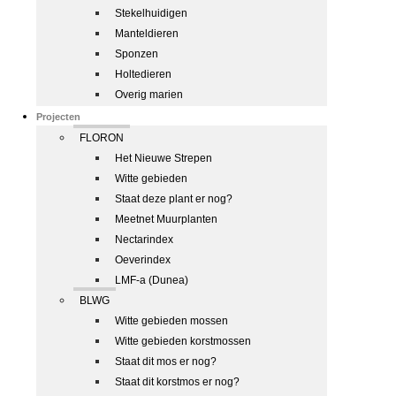
Stekelhuidigen
Manteldieren
Sponzen
Holtedieren
Overig marien
Projecten
FLORON
Het Nieuwe Strepen
Witte gebieden
Staat deze plant er nog?
Meetnet Muurplanten
Nectarindex
Oeverindex
LMF-a (Dunea)
BLWG
Witte gebieden mossen
Witte gebieden korstmossen
Staat dit mos er nog?
Staat dit korstmos er nog?