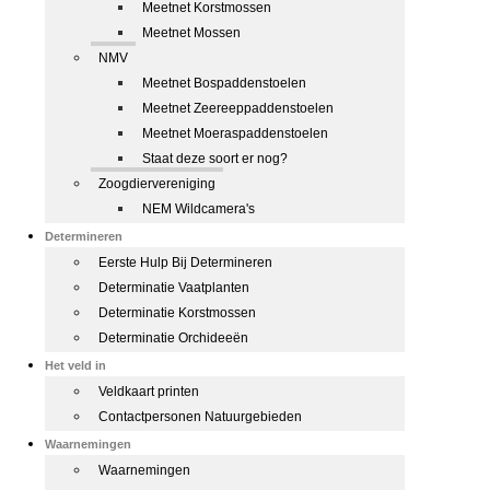
Meetnet Korstmossen
Meetnet Mossen
NMV
Meetnet Bospaddenstoelen
Meetnet Zeereeppaddenstoelen
Meetnet Moeraspaddenstoelen
Staat deze soort er nog?
Zoogdiervereniging
NEM Wildcamera's
Determineren
Eerste Hulp Bij Determineren
Determinatie Vaatplanten
Determinatie Korstmossen
Determinatie Orchideeën
Het veld in
Veldkaart printen
Contactpersonen Natuurgebieden
Waarnemingen
Waarnemingen