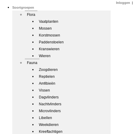
Inloggen
|
Soortgroepen
Flora
Vaatplanten
Mossen
Korstmossen
Paddenstoelen
Kranswieren
Wieren
Fauna
Zoogdieren
Reptielen
Amfibieën
Vissen
Dagvlinders
Nachtvlinders
Microvlinders
Libellen
Weekdieren
Kreeftachtigen