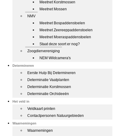
Meetnet Korstmossen
Meetnet Mossen
NMV
Meetnet Bospaddenstoelen
Meetnet Zeereeppaddenstoelen
Meetnet Moeraspaddenstoelen
Staat deze soort er nog?
Zoogdiervereniging
NEM Wildcamera's
Determineren
Eerste Hulp Bij Determineren
Determinatie Vaatplanten
Determinatie Korstmossen
Determinatie Orchideeën
Het veld in
Veldkaart printen
Contactpersonen Natuurgebieden
Waarnemingen
Waarnemingen