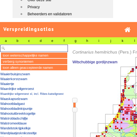
Over deze site
Privacy
Beheerders en validatoren
Verspreidingsatlas
a
b
c
d
e
f
g
h
i
j
k
l
Cortinarius hemitrichus
(Pers.) Fr
toon wetenschappelijke namen
verberg synoniemen
Witschubbige gordijnzwam
toon alleen geaccepteerde namen
Waaierbuisjeszwam
Waaierkorstzwam
Waaiertje
Waardrijke wilgenroest
Waardrijke wilgenroest sl, incl. Ribes-katwilgroest
Waaskapselzwam
Walnootbladgast
Walnootbladinktpuntje
Walnootuitbreekkogeltje
Walstrobladschijfje
Walstromeeldauw
Wandelstokrijpkelkje
Wandplaatjeskniksteeltje