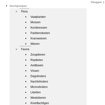
Inloggen
|
Soortgroepen
Flora
Vaatplanten
Mossen
Korstmossen
Paddenstoelen
Kranswieren
Wieren
Fauna
Zoogdieren
Reptielen
Amfibieën
Vissen
Dagvlinders
Nachtvlinders
Microvlinders
Libellen
Weekdieren
Kreeftachtigen