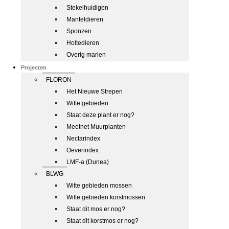
Stekelhuidigen
Manteldieren
Sponzen
Holtedieren
Overig marien
Projecten
FLORON
Het Nieuwe Strepen
Witte gebieden
Staat deze plant er nog?
Meetnet Muurplanten
Nectarindex
Oeverindex
LMF-a (Dunea)
BLWG
Witte gebieden mossen
Witte gebieden korstmossen
Staat dit mos er nog?
Staat dit korstmos er nog?