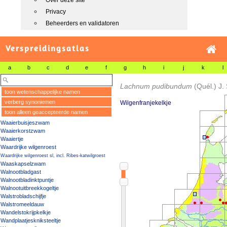
Over deze site
Privacy
Beheerders en validatoren
Verspreidingsatlas
a
b
c
d
e
f
g
h
i
j
k
l
Lachnum pudibundum
(Quél.) J.
toon wetenschappelijke namen
verberg synoniemen
Wilgenfranjekelkje
toon alleen geaccepteerde namen
Waaierbuisjeszwam
Waaierkorstzwam
Waaiertje
Waardrijke wilgenroest
Waardrijke wilgenroest sl, incl. Ribes-katwilgroest
Waaskapselzwam
Walnootbladgast
Walnootbladinktpuntje
Walnootuitbreekkogeltje
Walstrobladschijfje
Walstromeeldauw
Wandelstokrijpkelkje
Wandplaatjeskniksteeltje