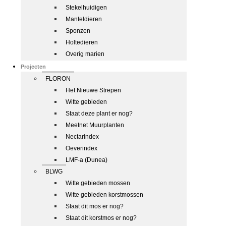
Stekelhuidigen
Manteldieren
Sponzen
Holtedieren
Overig marien
Projecten
FLORON
Het Nieuwe Strepen
Witte gebieden
Staat deze plant er nog?
Meetnet Muurplanten
Nectarindex
Oeverindex
LMF-a (Dunea)
BLWG
Witte gebieden mossen
Witte gebieden korstmossen
Staat dit mos er nog?
Staat dit korstmos er nog?