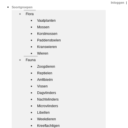
Inloggen
|
Soortgroepen
Flora
Vaatplanten
Mossen
Korstmossen
Paddenstoelen
Kranswieren
Wieren
Fauna
Zoogdieren
Reptielen
Amfibieën
Vissen
Dagvlinders
Nachtvlinders
Microvlinders
Libellen
Weekdieren
Kreeftachtigen