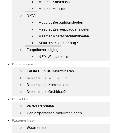
Meetnet Korstmossen
Meetnet Mossen
NMV
Meetnet Bospaddenstoelen
Meetnet Zeereeppaddenstoelen
Meetnet Moeraspaddenstoelen
Staat deze soort er nog?
Zoogdiervereniging
NEM Wildcamera's
Determineren
Eerste Hulp Bij Determineren
Determinatie Vaatplanten
Determinatie Korstmossen
Determinatie Orchideeën
Het veld in
Veldkaart printen
Contactpersonen Natuurgebieden
Waarnemingen
Waarnemingen