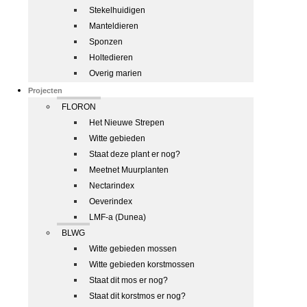
Stekelhuidigen
Manteldieren
Sponzen
Holtedieren
Overig marien
Projecten
FLORON
Het Nieuwe Strepen
Witte gebieden
Staat deze plant er nog?
Meetnet Muurplanten
Nectarindex
Oeverindex
LMF-a (Dunea)
BLWG
Witte gebieden mossen
Witte gebieden korstmossen
Staat dit mos er nog?
Staat dit korstmos er nog?