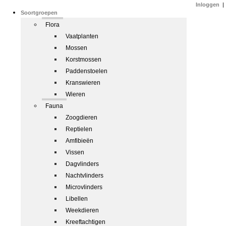
Inloggen
|
Soortgroepen
Flora
Vaatplanten
Mossen
Korstmossen
Paddenstoelen
Kranswieren
Wieren
Fauna
Zoogdieren
Reptielen
Amfibieën
Vissen
Dagvlinders
Nachtvlinders
Microvlinders
Libellen
Weekdieren
Kreeftachtigen