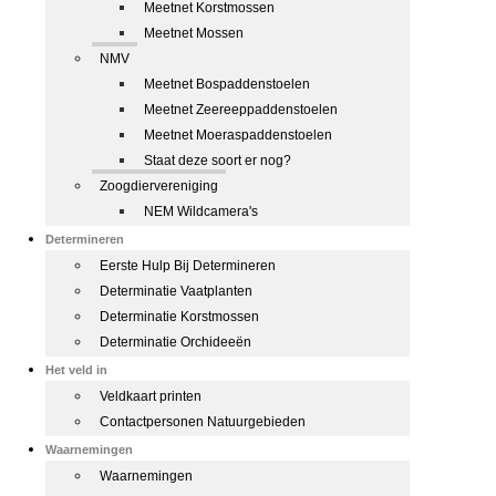
Meetnet Korstmossen
Meetnet Mossen
NMV
Meetnet Bospaddenstoelen
Meetnet Zeereeppaddenstoelen
Meetnet Moeraspaddenstoelen
Staat deze soort er nog?
Zoogdiervereniging
NEM Wildcamera's
Determineren
Eerste Hulp Bij Determineren
Determinatie Vaatplanten
Determinatie Korstmossen
Determinatie Orchideeën
Het veld in
Veldkaart printen
Contactpersonen Natuurgebieden
Waarnemingen
Waarnemingen