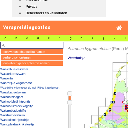
Over deze site
Privacy
Beheerders en validatoren
Verspreidingsatlas
a
b
c
d
e
f
g
h
i
j
k
l
Astraeus hygrometricus
(Pers.) 
toon wetenschappelijke namen
verberg synoniemen
Weerhuisje
toon alleen geaccepteerde namen
Waaierbuisjeszwam
Waaierkorstzwam
Waaiertje
Waardrijke wilgenroest
Waardrijke wilgenroest sl, incl. Ribes-katwilgroest
Waaskapselzwam
Walnootbladgast
Walnootbladinktpuntje
Walnootuitbreekkogeltje
Walstrobladschijfje
Walstromeeldauw
Wandelstokrijpkelkje
Wandplaatjeskniksteeltje