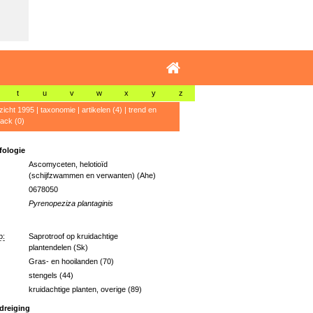
t
u
v
w
x
y
z
zicht 1995
|
taxonomie
|
artikelen (4)
|
trend en
ack (0)
ologie
Ascomyceten, helotioïd
(schijfzwammen en verwanten) (Ahe)
0678050
Pyrenopeziza plantaginis
p:
Saprotroof op kruidachtige
plantendelen (Sk)
Gras- en hooilanden (70)
stengels (44)
kruidachtige planten, overige (89)
dreiging