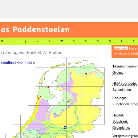
las Paddenstoelen
h
i
j
k
l
m
n
o
p
q
r
s
algemeen
|
over
ia plantaginis
(Fuckel) W. Phillips
fenologie
|
feedb
eeuitbreekkommetje
Taxonomie/morf
Groep:
NMV soortcode:
Synoniemen:
Ecologie
Functionele groe
Habitat:
Substraat:
Organisme:
Verspreiding/be