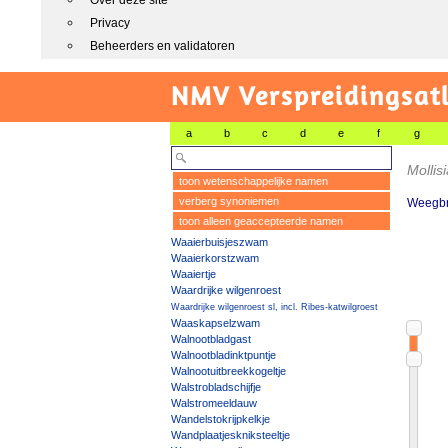
Over deze site
Privacy
Beheerders en validatoren
NMV Verspreidingsat
a
b
c
d
e
f
g
Mollis
toon wetenschappelijke namen
verberg synoniemen
Weegbr
toon alleen geaccepteerde namen
Waaierbuisjeszwam
Waaierkorstzwam
Waaiertje
Waardrijke wilgenroest
Waardrijke wilgenroest sl, incl. Ribes-katwilgroest
Waaskapselzwam
Walnootbladgast
Walnootbladinktpuntje
Walnootuitbreekkogeltje
Walstrobladschijfje
Walstromeeldauw
Wandelstokrijpkelkje
Wandplaatjeskniksteeltje