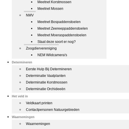
Meetnet Korstmossen
Meetnet Mossen
NMV
Meetnet Bospaddenstoelen
Meetnet Zeereeppaddenstoelen
Meetnet Moeraspaddenstoelen
Staat deze soort er nog?
Zoogdiervereniging
NEM Wildcamera's
Determineren
Eerste Hulp Bij Determineren
Determinatie Vaatplanten
Determinatie Korstmossen
Determinatie Orchideeën
Het veld in
Veldkaart printen
Contactpersonen Natuurgebieden
Waarnemingen
Waarnemingen