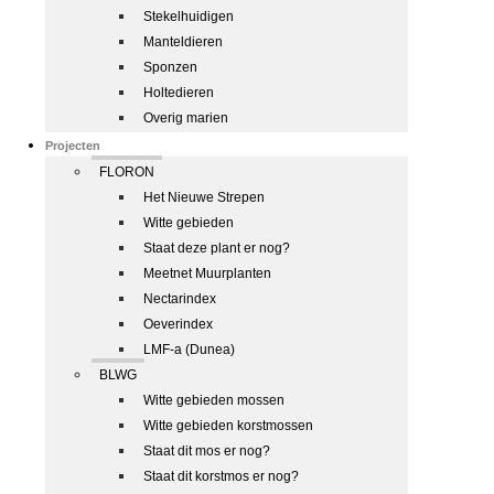
Stekelhuidigen
Manteldieren
Sponzen
Holtedieren
Overig marien
Projecten
FLORON
Het Nieuwe Strepen
Witte gebieden
Staat deze plant er nog?
Meetnet Muurplanten
Nectarindex
Oeverindex
LMF-a (Dunea)
BLWG
Witte gebieden mossen
Witte gebieden korstmossen
Staat dit mos er nog?
Staat dit korstmos er nog?