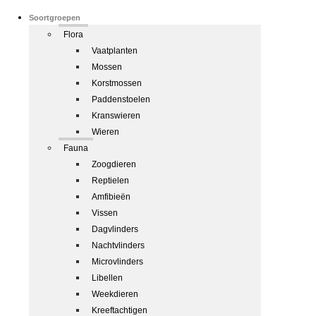
Soortgroepen
Flora
Vaatplanten
Mossen
Korstmossen
Paddenstoelen
Kranswieren
Wieren
Fauna
Zoogdieren
Reptielen
Amfibieën
Vissen
Dagvlinders
Nachtvlinders
Microvlinders
Libellen
Weekdieren
Kreeftachtigen