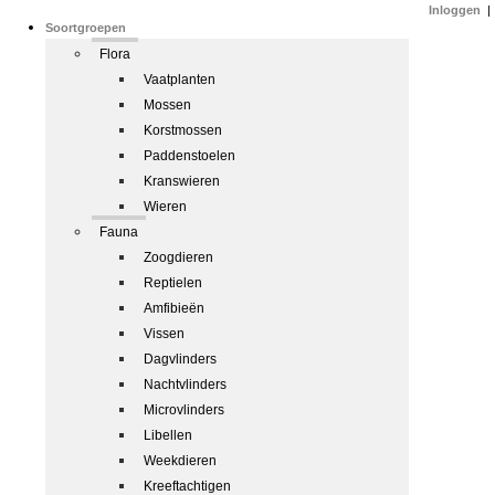
Inloggen
|
Soortgroepen
Flora
Vaatplanten
Mossen
Korstmossen
Paddenstoelen
Kranswieren
Wieren
Fauna
Zoogdieren
Reptielen
Amfibieën
Vissen
Dagvlinders
Nachtvlinders
Microvlinders
Libellen
Weekdieren
Kreeftachtigen