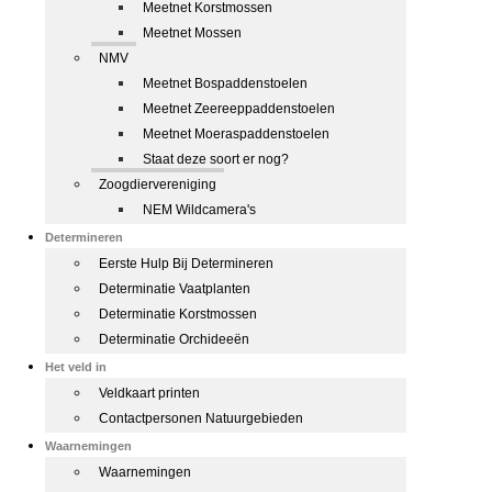
Meetnet Korstmossen
Meetnet Mossen
NMV
Meetnet Bospaddenstoelen
Meetnet Zeereeppaddenstoelen
Meetnet Moeraspaddenstoelen
Staat deze soort er nog?
Zoogdiervereniging
NEM Wildcamera's
Determineren
Eerste Hulp Bij Determineren
Determinatie Vaatplanten
Determinatie Korstmossen
Determinatie Orchideeën
Het veld in
Veldkaart printen
Contactpersonen Natuurgebieden
Waarnemingen
Waarnemingen