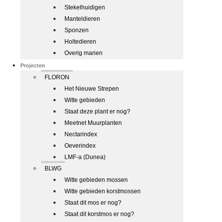
Stekelhuidigen
Manteldieren
Sponzen
Holtedieren
Overig marien
Projecten
FLORON
Het Nieuwe Strepen
Witte gebieden
Staat deze plant er nog?
Meetnet Muurplanten
Nectarindex
Oeverindex
LMF-a (Dunea)
BLWG
Witte gebieden mossen
Witte gebieden korstmossen
Staat dit mos er nog?
Staat dit korstmos er nog?