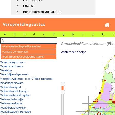
Over deze site
Privacy
Beheerders en validatoren
Verspreidingsatlas
a
b
c
d
e
f
g
h
i
j
k
l
Granulobasidium vellereum
(Elli
toon wetenschappelijke namen
verberg synoniemen
Winterelfendoekje
toon alleen geaccepteerde namen
Waaierbuisjeszwam
Waaierkorstzwam
Waaiertje
Waardrijke wilgenroest
Waardrijke wilgenroest sl, incl. Ribes-katwilgroest
Waaskapselzwam
Walnootbladgast
Walnootbladinktpuntje
Walnootuitbreekkogeltje
Walstrobladschijfje
Walstromeeldauw
Wandelstokrijpkelkje
Wandplaatjeskniksteeltje