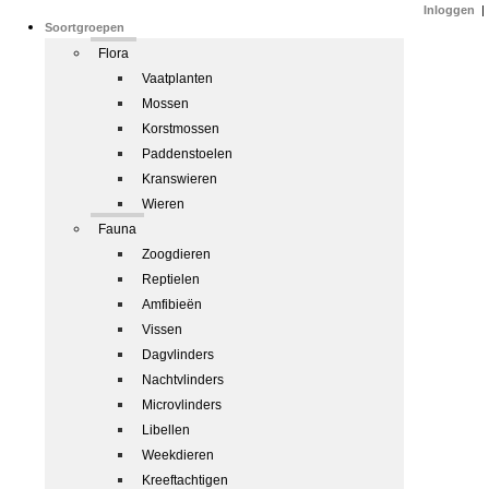
Inloggen
|
Soortgroepen
Flora
Vaatplanten
Mossen
Korstmossen
Paddenstoelen
Kranswieren
Wieren
Fauna
Zoogdieren
Reptielen
Amfibieën
Vissen
Dagvlinders
Nachtvlinders
Microvlinders
Libellen
Weekdieren
Kreeftachtigen