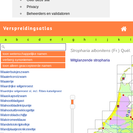
Over deze site
Privacy
Beheerders en validatoren
Verspreidingsatlas
a
b
c
d
e
f
g
h
i
j
k
l
Stropharia albonitens
(Fr.) Quél.
toon wetenschappelijke namen
verberg synoniemen
Witglanzende stropharia
toon alleen geaccepteerde namen
Waaierbuisjeszwam
Waaierkorstzwam
Waaiertje
Waardrijke wilgenroest
Waardrijke wilgenroest sl, incl. Ribes-katwilgroest
Waaskapselzwam
Walnootbladgast
Walnootbladinktpuntje
Walnootuitbreekkogeltje
Walstrobladschijfje
Walstromeeldauw
Wandelstokrijpkelkje
Wandplaatjeskniksteeltje