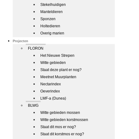
Stekelhuidigen
Manteldieren
Sponzen
Holtedieren
Overig marien
Projecten
FLORON
Het Nieuwe Strepen
Witte gebieden
Staat deze plant er nog?
Meetnet Muurplanten
Nectarindex
Oeverindex
LMF-a (Dunea)
BLWG
Witte gebieden mossen
Witte gebieden korstmossen
Staat dit mos er nog?
Staat dit korstmos er nog?