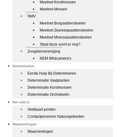
Meetnet Korstmossen
Meetnet Mossen
NMV
Meetnet Bospaddenstoelen
Meetnet Zeereeppaddenstoelen
Meetnet Moeraspaddenstoelen
Staat deze soort er nog?
Zoogdiervereniging
NEM Wildcamera's
Determineren
Eerste Hulp Bij Determineren
Determinatie Vaatplanten
Determinatie Korstmossen
Determinatie Orchideeën
Het veld in
Veldkaart printen
Contactpersonen Natuurgebieden
Waarnemingen
Waarnemingen