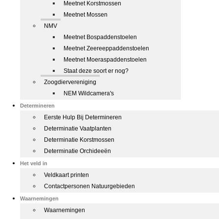
Meetnet Korstmossen
Meetnet Mossen
NMV
Meetnet Bospaddenstoelen
Meetnet Zeereeppaddenstoelen
Meetnet Moeraspaddenstoelen
Staat deze soort er nog?
Zoogdiervereniging
NEM Wildcamera's
Determineren
Eerste Hulp Bij Determineren
Determinatie Vaatplanten
Determinatie Korstmossen
Determinatie Orchideeën
Het veld in
Veldkaart printen
Contactpersonen Natuurgebieden
Waarnemingen
Waarnemingen