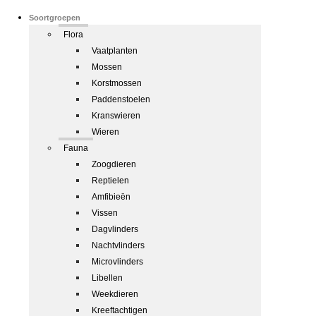
Soortgroepen
Flora
Vaatplanten
Mossen
Korstmossen
Paddenstoelen
Kranswieren
Wieren
Fauna
Zoogdieren
Reptielen
Amfibieën
Vissen
Dagvlinders
Nachtvlinders
Microvlinders
Libellen
Weekdieren
Kreeftachtigen