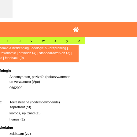
t
u
v
w
x
y
z
nomie & herkenning
|
ecologie & verspreiding
|
|
taxonomie
|
artikelen (4)
|
standaardwerken (3)
|
ie
|
feedback (0)
ologie
Ascomyceten, pezizoïd (bekerzwammen
en verwanten) (Ape)
0662020
p:
Terrestrische (bodembewonende)
saprotroof (St)
loofbos, rijk zand (15)
humus (12)
dreiging
zeldzaam (zz)