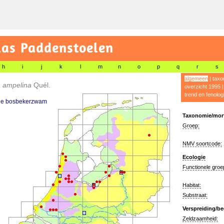
las Paddenstoelen
h
i
j
k
l
m
n
o
p
q
r
s
algemeen
|
taxo
a ampelina
Quél.
overzicht 1995
trend en fenolog
de bosbekerzwam
Taxonomie/morf
Groep:
NMV soortcode:
Ecologie
Functionele groe
Habitat:
Substraat:
Verspreiding/be
Zeldzaamheid: