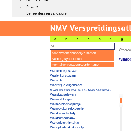
Over deze site
Privacy
Beheerders en validatoren
NMV Verspreidingsat
a
b
c
d
e
f
g
Peziz
toon wetenschappelijke namen
verberg synoniemen
Wijnro
toon alleen geaccepteerde namen
Waaierbuisjeszwam
Waaierkorstzwam
Waaiertje
Waardrijke wilgenroest
Waardrijke wilgenroest sl, incl. Ribes-katwilgroest
Waaskapselzwam
Walnootbladgast
Walnootbladinktpuntje
Walnootuitbreekkogeltje
Walstrobladschijfje
Walstromeeldauw
Wandelstokrijpkelkje
Wandplaatjeskniksteeltje