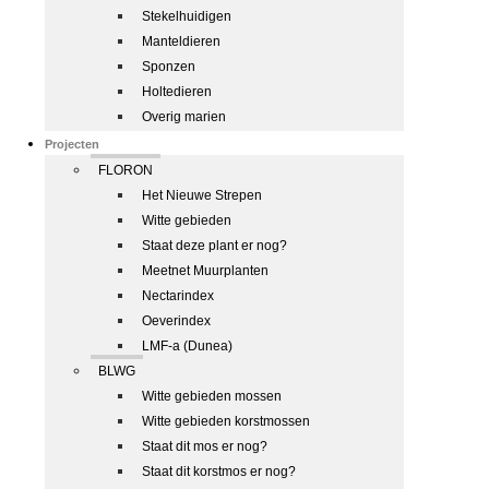
Stekelhuidigen
Manteldieren
Sponzen
Holtedieren
Overig marien
Projecten
FLORON
Het Nieuwe Strepen
Witte gebieden
Staat deze plant er nog?
Meetnet Muurplanten
Nectarindex
Oeverindex
LMF-a (Dunea)
BLWG
Witte gebieden mossen
Witte gebieden korstmossen
Staat dit mos er nog?
Staat dit korstmos er nog?