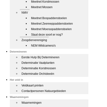
Meetnet Korstmossen
Meetnet Mossen
NMV
Meetnet Bospaddenstoelen
Meetnet Zeereeppaddenstoelen
Meetnet Moeraspaddenstoelen
Staat deze soort er nog?
Zoogdiervereniging
NEM Wildcamera's
Determineren
Eerste Hulp Bij Determineren
Determinatie Vaatplanten
Determinatie Korstmossen
Determinatie Orchideeën
Het veld in
Veldkaart printen
Contactpersonen Natuurgebieden
Waarnemingen
Waarnemingen