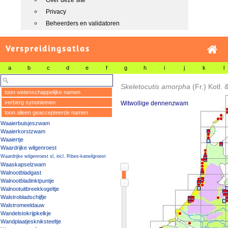
Over deze site
Privacy
Beheerders en validatoren
Verspreidingsatlas
a
b
c
d
e
f
g
h
i
j
k
l
Skeletocutis amorpha
(Fr.) Kotl.
toon wetenschappelijke namen
verberg synoniemen
Witwollige dennenzwam
toon alleen geaccepteerde namen
Waaierbuisjeszwam
Waaierkorstzwam
Waaiertje
Waardrijke wilgenroest
Waardrijke wilgenroest sl, incl. Ribes-katwilgroest
Waaskapselzwam
Walnootbladgast
Walnootbladinktpuntje
Walnootuitbreekkogeltje
Walstrobladschijfje
Walstromeeldauw
Wandelstokrijpkelkje
Wandplaatjeskniksteeltje