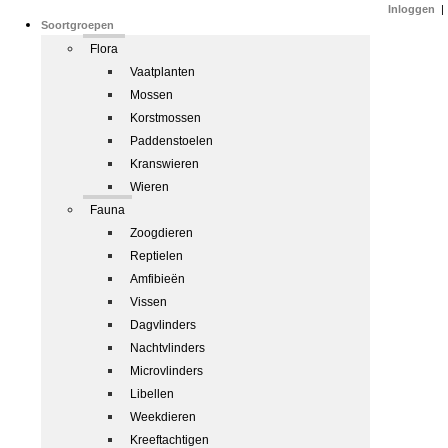
Inloggen
|
Soortgroepen
Flora
Vaatplanten
Mossen
Korstmossen
Paddenstoelen
Kranswieren
Wieren
Fauna
Zoogdieren
Reptielen
Amfibieën
Vissen
Dagvlinders
Nachtvlinders
Microvlinders
Libellen
Weekdieren
Kreeftachtigen