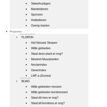
Stekelhuidigen
Manteldieren
Sponzen
Holtedieren
Overig marien
Projecten
FLORON
Het Nieuwe Strepen
Witte gebieden
Staat deze plant er nog?
Meetnet Muurplanten
Nectarindex
Oeverindex
LMF-a (Dunea)
BLWG
Witte gebieden mossen
Witte gebieden korstmossen
Staat dit mos er nog?
Staat dit korstmos er nog?