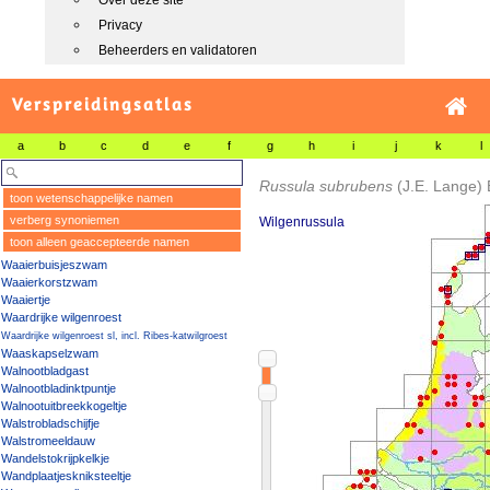
Over deze site
Privacy
Beheerders en validatoren
Verspreidingsatlas
a
b
c
d
e
f
g
h
i
j
k
l
Russula subrubens
(J.E. Lange)
toon wetenschappelijke namen
verberg synoniemen
Wilgenrussula
toon alleen geaccepteerde namen
Waaierbuisjeszwam
Waaierkorstzwam
Waaiertje
Waardrijke wilgenroest
Waardrijke wilgenroest sl, incl. Ribes-katwilgroest
Waaskapselzwam
Walnootbladgast
Walnootbladinktpuntje
Walnootuitbreekkogeltje
Walstrobladschijfje
Walstromeeldauw
Wandelstokrijpkelkje
Wandplaatjeskniksteeltje