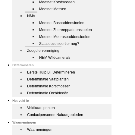
Meetnet Korstmossen
Meetnet Mossen
NMV
Meetnet Bospaddenstoelen
Meetnet Zeereeppaddenstoelen
Meetnet Moeraspaddenstoelen
Staat deze soort er nog?
Zoogdiervereniging
NEM Wildcamera's
Determineren
Eerste Hulp Bij Determineren
Determinatie Vaatplanten
Determinatie Korstmossen
Determinatie Orchideeën
Het veld in
Veldkaart printen
Contactpersonen Natuurgebieden
Waarnemingen
Waarnemingen