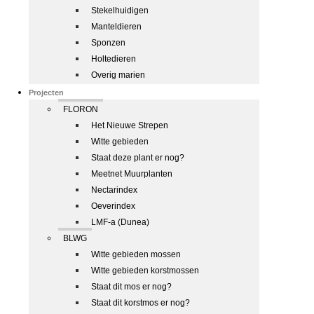
Stekelhuidigen
Manteldieren
Sponzen
Holtedieren
Overig marien
Projecten
FLORON
Het Nieuwe Strepen
Witte gebieden
Staat deze plant er nog?
Meetnet Muurplanten
Nectarindex
Oeverindex
LMF-a (Dunea)
BLWG
Witte gebieden mossen
Witte gebieden korstmossen
Staat dit mos er nog?
Staat dit korstmos er nog?