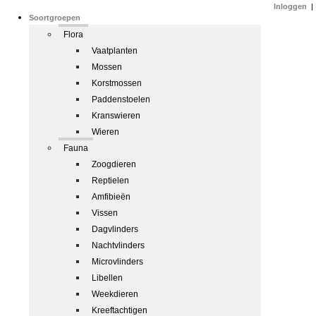
Inloggen
|
Soortgroepen
Flora
Vaatplanten
Mossen
Korstmossen
Paddenstoelen
Kranswieren
Wieren
Fauna
Zoogdieren
Reptielen
Amfibieën
Vissen
Dagvlinders
Nachtvlinders
Microvlinders
Libellen
Weekdieren
Kreeftachtigen