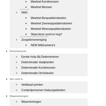
Meetnet Korstmossen
Meetnet Mossen
NMV
Meetnet Bospaddenstoelen
Meetnet Zeereeppaddenstoelen
Meetnet Moeraspaddenstoelen
Staat deze soort er nog?
Zoogdiervereniging
NEM Wildcamera's
Determineren
Eerste Hulp Bij Determineren
Determinatie Vaatplanten
Determinatie Korstmossen
Determinatie Orchideeën
Het veld in
Veldkaart printen
Contactpersonen Natuurgebieden
Waarnemingen
Waarnemingen