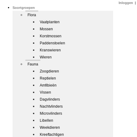
Inloggen
|
Soortgroepen
Flora
Vaatplanten
Mossen
Korstmossen
Paddenstoelen
Kranswieren
Wieren
Fauna
Zoogdieren
Reptielen
Amfibieën
Vissen
Dagvlinders
Nachtvlinders
Microvlinders
Libellen
Weekdieren
Kreeftachtigen