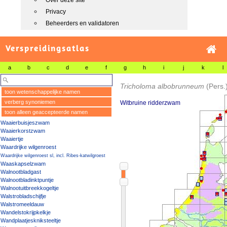
Over deze site
Privacy
Beheerders en validatoren
Verspreidingsatlas
a
b
c
d
e
f
g
h
i
j
k
l
Tricholoma albobrunneum
(Pers.
toon wetenschappelijke namen
verberg synoniemen
Witbruine ridderzwam
toon alleen geaccepteerde namen
Waaierbuisjeszwam
Waaierkorstzwam
Waaiertje
Waardrijke wilgenroest
Waardrijke wilgenroest sl, incl. Ribes-katwilgroest
Waaskapselzwam
Walnootbladgast
Walnootbladinktpuntje
Walnootuitbreekkogeltje
Walstrobladschijfje
Walstromeeldauw
Wandelstokrijpkelkje
Wandplaatjeskniksteeltje