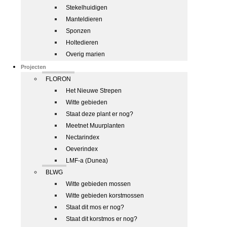
Stekelhuidigen
Manteldieren
Sponzen
Holtedieren
Overig marien
Projecten
FLORON
Het Nieuwe Strepen
Witte gebieden
Staat deze plant er nog?
Meetnet Muurplanten
Nectarindex
Oeverindex
LMF-a (Dunea)
BLWG
Witte gebieden mossen
Witte gebieden korstmossen
Staat dit mos er nog?
Staat dit korstmos er nog?