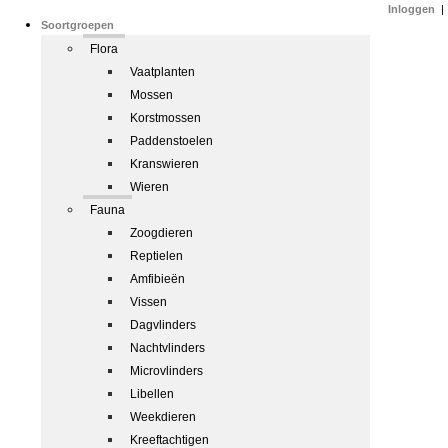
Inloggen
|
Soortgroepen
Flora
Vaatplanten
Mossen
Korstmossen
Paddenstoelen
Kranswieren
Wieren
Fauna
Zoogdieren
Reptielen
Amfibieën
Vissen
Dagvlinders
Nachtvlinders
Microvlinders
Libellen
Weekdieren
Kreeftachtigen