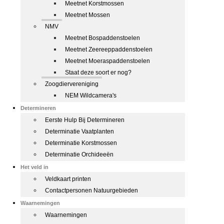
Meetnet Korstmossen
Meetnet Mossen
NMV
Meetnet Bospaddenstoelen
Meetnet Zeereeppaddenstoelen
Meetnet Moeraspaddenstoelen
Staat deze soort er nog?
Zoogdiervereniging
NEM Wildcamera's
Determineren
Eerste Hulp Bij Determineren
Determinatie Vaatplanten
Determinatie Korstmossen
Determinatie Orchideeën
Het veld in
Veldkaart printen
Contactpersonen Natuurgebieden
Waarnemingen
Waarnemingen