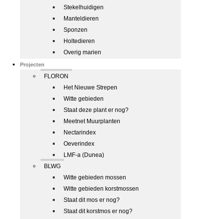
Stekelhuidigen
Manteldieren
Sponzen
Holtedieren
Overig marien
Projecten
FLORON
Het Nieuwe Strepen
Witte gebieden
Staat deze plant er nog?
Meetnet Muurplanten
Nectarindex
Oeverindex
LMF-a (Dunea)
BLWG
Witte gebieden mossen
Witte gebieden korstmossen
Staat dit mos er nog?
Staat dit korstmos er nog?