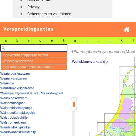
Over deze site
Privacy
Beheerders en validatoren
Verspreidingsatlas
a
b
c
d
e
f
g
h
i
j
k
l
Phaeosphaeria lycopodina
(Mont.
toon wetenschappelijke namen
verberg synoniemen
Wolfsklauwvulkaantje
toon alleen geaccepteerde namen
Waaierbuisjeszwam
Waaierkorstzwam
Waaiertje
Waardrijke wilgenroest
Waardrijke wilgenroest sl, incl. Ribes-katwilgroest
Waaskapselzwam
Walnootbladgast
Walnootbladinktpuntje
Walnootuitbreekkogeltje
Walstrobladschijfje
Walstromeeldauw
Wandelstokrijpkelkje
Wandplaatjeskniksteeltje