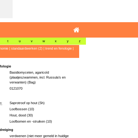
t
u
v
w
x
y
z
nomie
|
standaardwerken (2)
|
trend en fenologie
|
ologie
Basidiomyceten, agaricoïd
(plaatjeszwammen, incl. Russula’s en
verwanten) (Bag)
0121070
p:
Saprotroof op hout (Sh)
Loofbossen (10)
Hout, dood (30)
Loofbomen en -struiken (10)
dreiging
verdwenen (niet meer gemeld in huidige