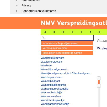
Over deze site
Privacy
Beheerders en validatoren
NMV Verspreidingsat
a
b
c
d
e
f
g
Resupi
toon wetenschappelijke namen
verberg synoniemen
Wit dwe
toon alleen geaccepteerde namen
Waaierbuisjeszwam
Waaierkorstzwam
Waaiertje
Waardrijke wilgenroest
Waardrijke wilgenroest sl, incl. Ribes-katwilgroest
Waaskapselzwam
Walnootbladgast
Walnootbladinktpuntje
Walnootuitbreekkogeltje
Walstrobladschijfje
Walstromeeldauw
Wandelstokrijpkelkje
Wandplaatjeskniksteeltje