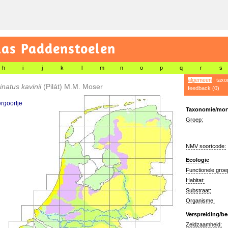
las Paddenstoelen
h
i
j
k
l
m
n
o
p
q
r
s
algemeen
|
taxo
natus kavinii
(Pilát) M.M. Moser
feedback (0)
rgoortje
Taxonomie/morf
Groep:
NMV soortcode:
Ecologie
Functionele groe
Habitat:
Substraat:
Organisme:
Verspreiding/be
Zeldzaamheid: