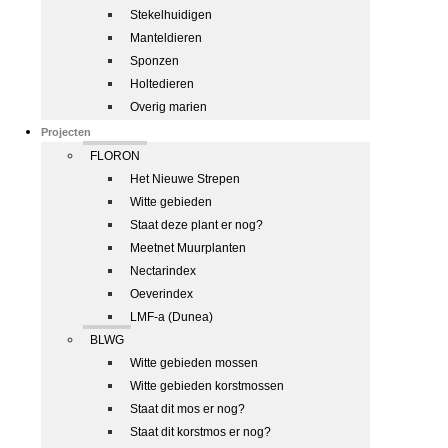
Stekelhuidigen
Manteldieren
Sponzen
Holtedieren
Overig marien
Projecten
FLORON
Het Nieuwe Strepen
Witte gebieden
Staat deze plant er nog?
Meetnet Muurplanten
Nectarindex
Oeverindex
LMF-a (Dunea)
BLWG
Witte gebieden mossen
Witte gebieden korstmossen
Staat dit mos er nog?
Staat dit korstmos er nog?