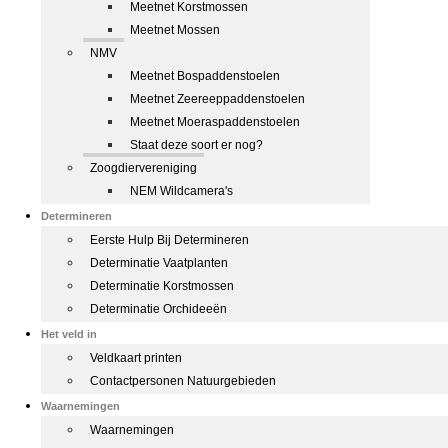
Meetnet Korstmossen
Meetnet Mossen
NMV
Meetnet Bospaddenstoelen
Meetnet Zeereeppaddenstoelen
Meetnet Moeraspaddenstoelen
Staat deze soort er nog?
Zoogdiervereniging
NEM Wildcamera's
Determineren
Eerste Hulp Bij Determineren
Determinatie Vaatplanten
Determinatie Korstmossen
Determinatie Orchideeën
Het veld in
Veldkaart printen
Contactpersonen Natuurgebieden
Waarnemingen
Waarnemingen