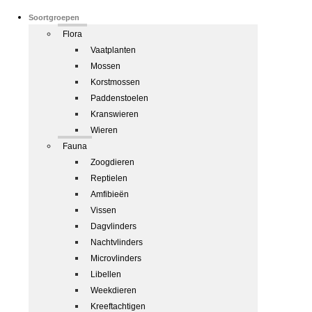
Soortgroepen
Flora
Vaatplanten
Mossen
Korstmossen
Paddenstoelen
Kranswieren
Wieren
Fauna
Zoogdieren
Reptielen
Amfibieën
Vissen
Dagvlinders
Nachtvlinders
Microvlinders
Libellen
Weekdieren
Kreeftachtigen