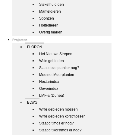
Stekelhuidigen
Manteldieren
Sponzen
Holtedieren
Overig marien
Projecten
FLORON
Het Nieuwe Strepen
Witte gebieden
Staat deze plant er nog?
Meetnet Muurplanten
Nectarindex
Oeverindex
LMF-a (Dunea)
BLWG
Witte gebieden mossen
Witte gebieden korstmossen
Staat dit mos er nog?
Staat dit korstmos er nog?