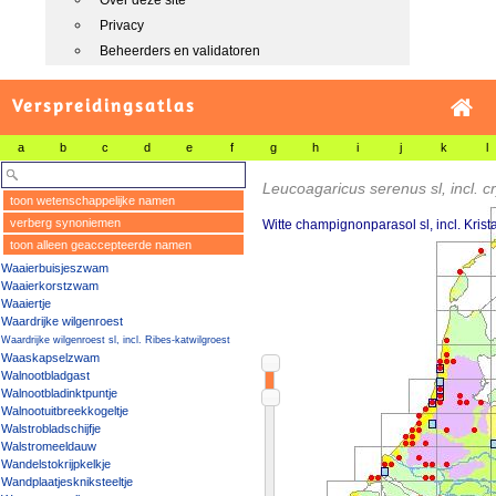
Over deze site
Privacy
Beheerders en validatoren
Verspreidingsatlas
a
b
c
d
e
f
g
h
i
j
k
l
Leucoagaricus serenus sl, incl. crys
toon wetenschappelijke namen
verberg synoniemen
Witte champignonparasol sl, incl. Kris
toon alleen geaccepteerde namen
Waaierbuisjeszwam
Waaierkorstzwam
Waaiertje
Waardrijke wilgenroest
Waardrijke wilgenroest sl, incl. Ribes-katwilgroest
Waaskapselzwam
Walnootbladgast
Walnootbladinktpuntje
Walnootuitbreekkogeltje
Walstrobladschijfje
Walstromeeldauw
Wandelstokrijpkelkje
Wandplaatjeskniksteeltje