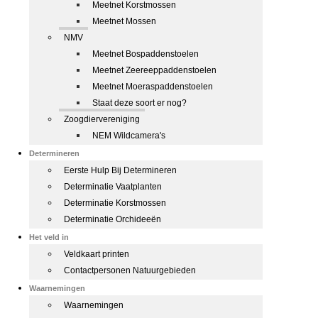
Meetnet Korstmossen
Meetnet Mossen
NMV
Meetnet Bospaddenstoelen
Meetnet Zeereeppaddenstoelen
Meetnet Moeraspaddenstoelen
Staat deze soort er nog?
Zoogdiervereniging
NEM Wildcamera's
Determineren
Eerste Hulp Bij Determineren
Determinatie Vaatplanten
Determinatie Korstmossen
Determinatie Orchideeën
Het veld in
Veldkaart printen
Contactpersonen Natuurgebieden
Waarnemingen
Waarnemingen