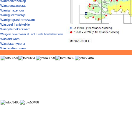
Wantsenvezelkop
Wantsenwasplaat
Warrig hazenoor
Warrig leemkelkje
Warrige graskorstzwam
Wasgeel franjekelkje
Wasgele bekerzwam
Wasgele bekerzwam sl, incl. Grote houtbekerzwam
Waslakzwam
Wasplaatmycena
Wastandjeszwam
Waterbiesmoederkoren
Waterbiesstromakelkje
Watergentiaan-mattenbiesroest
Waterige russula
Waterknoopje
Waterknoopje (var. clavus)
Waterknoopje (var. grandis)
Watermelkzwam
Waternavelpuntkogeltje
Waternavelroest
Waterscheerlingroest
Waterweegbreevulkaantje
Wazig wasje
Wederikschurftzwam
Weegbree-uitbreekkogeltje
Weegbreeuitbreekkommetje
Week kruidenmeniezwammetje