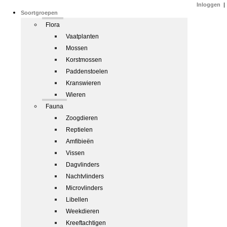
Inloggen
|
Soortgroepen
Flora
Vaatplanten
Mossen
Korstmossen
Paddenstoelen
Kranswieren
Wieren
Fauna
Zoogdieren
Reptielen
Amfibieën
Vissen
Dagvlinders
Nachtvlinders
Microvlinders
Libellen
Weekdieren
Kreeftachtigen