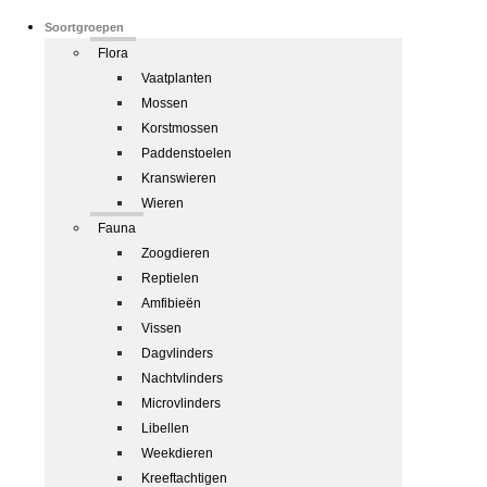
Soortgroepen
Flora
Vaatplanten
Mossen
Korstmossen
Paddenstoelen
Kranswieren
Wieren
Fauna
Zoogdieren
Reptielen
Amfibieën
Vissen
Dagvlinders
Nachtvlinders
Microvlinders
Libellen
Weekdieren
Kreeftachtigen