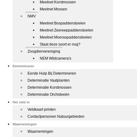
Meetnet Korstmossen
Meetnet Mossen
NMV
Meetnet Bospaddenstoelen
Meetnet Zeereeppaddenstoelen
Meetnet Moeraspaddenstoelen
Staat deze soort er nog?
Zoogdiervereniging
NEM Wildcamera's
Determineren
Eerste Hulp Bij Determineren
Determinatie Vaatplanten
Determinatie Korstmossen
Determinatie Orchideeën
Het veld in
Veldkaart printen
Contactpersonen Natuurgebieden
Waarnemingen
Waarnemingen