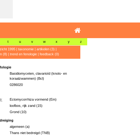
t
u
v
w
x
y
z
zicht 1995
|
taxonomie
|
artikelen (3)
|
n (8)
|
trend en fenologie
|
feedback (0)
ologie
Basidiomyceten, clavarioïd (knots- en
koraalzwammen) (Bcl)
0286020
p:
Ectomycorrhiza vormend (Em)
loofbos, rijk zand (15)
Grond (10)
dreiging
algemeen (a)
Thans niet bedreigd (TNB)