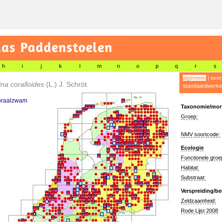
las Paddenstoelen
h
i
j
k
l
m
n
o
p
q
r
s
algemeen
|
over
ina coralloides
(L.) J. Schröt.
standaardwerke
koraalzwam
Taxonomie/morf
Groep:
NMV soortcode:
Ecologie
Functionele groe
Habitat:
Substraat:
Verspreiding/be
Zeldzaamheid:
Rode Lijst 2008