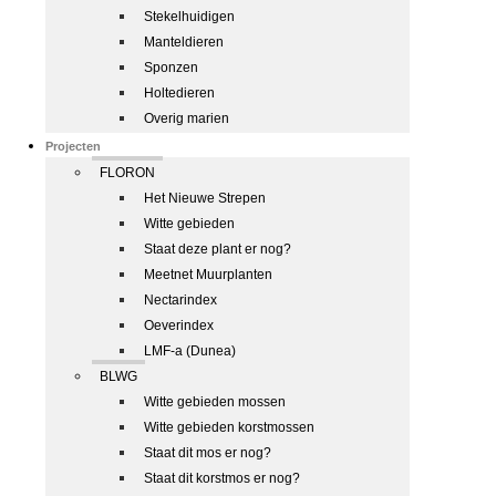
Stekelhuidigen
Manteldieren
Sponzen
Holtedieren
Overig marien
Projecten
FLORON
Het Nieuwe Strepen
Witte gebieden
Staat deze plant er nog?
Meetnet Muurplanten
Nectarindex
Oeverindex
LMF-a (Dunea)
BLWG
Witte gebieden mossen
Witte gebieden korstmossen
Staat dit mos er nog?
Staat dit korstmos er nog?