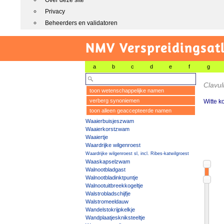
Over deze site
Privacy
Beheerders en validatoren
NMV Verspreidingsat
a
b
c
d
e
f
g
Clavul
toon wetenschappelijke namen
verberg synoniemen
Witte 
toon alleen geaccepteerde namen
Waaierbuisjeszwam
Waaierkorstzwam
Waaiertje
Waardrijke wilgenroest
Waardrijke wilgenroest sl, incl. Ribes-katwilgroest
Waaskapselzwam
Walnootbladgast
Walnootbladinktpuntje
Walnootuitbreekkogeltje
Walstrobladschijfje
Walstromeeldauw
Wandelstokrijpkelkje
Wandplaatjeskniksteeltje