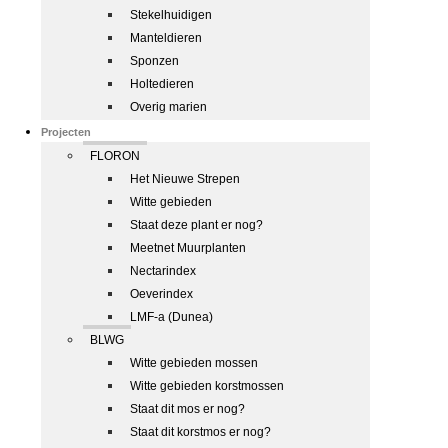
Stekelhuidigen
Manteldieren
Sponzen
Holtedieren
Overig marien
Projecten
FLORON
Het Nieuwe Strepen
Witte gebieden
Staat deze plant er nog?
Meetnet Muurplanten
Nectarindex
Oeverindex
LMF-a (Dunea)
BLWG
Witte gebieden mossen
Witte gebieden korstmossen
Staat dit mos er nog?
Staat dit korstmos er nog?