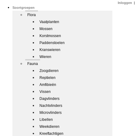
Inloggen
|
Soortgroepen
Flora
Vaatplanten
Mossen
Korstmossen
Paddenstoelen
Kranswieren
Wieren
Fauna
Zoogdieren
Reptielen
Amfibieën
Vissen
Dagvlinders
Nachtvlinders
Microvlinders
Libellen
Weekdieren
Kreeftachtigen