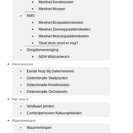
Meetnet Korstmossen
Meetnet Mossen
NMV
Meetnet Bospaddenstoelen
Meetnet Zeereeppaddenstoelen
Meetnet Moeraspaddenstoelen
Staat deze soort er nog?
Zoogdiervereniging
NEM Wildcamera's
Determineren
Eerste Hulp Bij Determineren
Determinatie Vaatplanten
Determinatie Korstmossen
Determinatie Orchideeën
Het veld in
Veldkaart printen
Contactpersonen Natuurgebieden
Waarnemingen
Waarnemingen