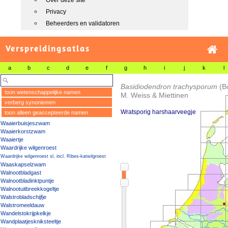
Over deze site
Privacy
Beheerders en validatoren
Verspreidingsatlas
a
b
c
d
e
f
g
h
i
j
k
l
Basidiodendron trachysporum
(B
toon wetenschappelijke namen
M. Weiss & Miettinen
verberg synoniemen
Wratsporig harshaarveegje
toon alleen geaccepteerde namen
Waaierbuisjeszwam
Waaierkorstzwam
Waaiertje
Waardrijke wilgenroest
Waardrijke wilgenroest sl, incl. Ribes-katwilgroest
Waaskapselzwam
Walnootbladgast
Walnootbladinktpuntje
Walnootuitbreekkogeltje
Walstrobladschijfje
Walstromeeldauw
Wandelstokrijpkelkje
Wandplaatjeskniksteeltje