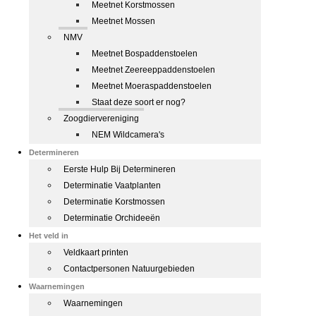
Meetnet Korstmossen
Meetnet Mossen
NMV
Meetnet Bospaddenstoelen
Meetnet Zeereeppaddenstoelen
Meetnet Moeraspaddenstoelen
Staat deze soort er nog?
Zoogdiervereniging
NEM Wildcamera's
Determineren
Eerste Hulp Bij Determineren
Determinatie Vaatplanten
Determinatie Korstmossen
Determinatie Orchideeën
Het veld in
Veldkaart printen
Contactpersonen Natuurgebieden
Waarnemingen
Waarnemingen