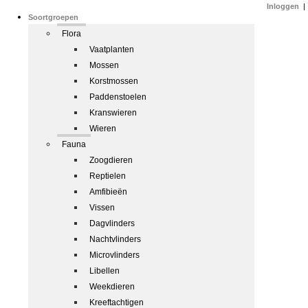
Inloggen
|
Soortgroepen
Flora
Vaatplanten
Mossen
Korstmossen
Paddenstoelen
Kranswieren
Wieren
Fauna
Zoogdieren
Reptielen
Amfibieën
Vissen
Dagvlinders
Nachtvlinders
Microvlinders
Libellen
Weekdieren
Kreeftachtigen