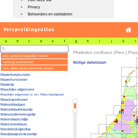
Over deze site
Privacy
Beheerders en validatoren
Verspreidingsatlas
a
b
c
d
e
f
g
h
i
j
k
l
Phellodon confluens
(Pers.) Pouz
toon wetenschappelijke namen
verberg synoniemen
Wollige stekelzwam
toon alleen geaccepteerde namen
Waaierbuisjeszwam
Waaierkorstzwam
Waaiertje
Waardrijke wilgenroest
Waardrijke wilgenroest sl, incl. Ribes-katwilgroest
Waaskapselzwam
Walnootbladgast
Walnootbladinktpuntje
Walnootuitbreekkogeltje
Walstrobladschijfje
Walstromeeldauw
Wandelstokrijpkelkje
Wandplaatjeskniksteeltje