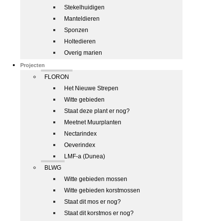
Stekelhuidigen
Manteldieren
Sponzen
Holtedieren
Overig marien
Projecten
FLORON
Het Nieuwe Strepen
Witte gebieden
Staat deze plant er nog?
Meetnet Muurplanten
Nectarindex
Oeverindex
LMF-a (Dunea)
BLWG
Witte gebieden mossen
Witte gebieden korstmossen
Staat dit mos er nog?
Staat dit korstmos er nog?