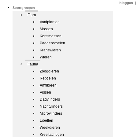
Inloggen
|
Soortgroepen
Flora
Vaatplanten
Mossen
Korstmossen
Paddenstoelen
Kranswieren
Wieren
Fauna
Zoogdieren
Reptielen
Amfibieën
Vissen
Dagvlinders
Nachtvlinders
Microvlinders
Libellen
Weekdieren
Kreeftachtigen