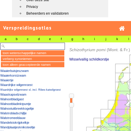
Over deze site
Privacy
Beheerders en validatoren
Verspreidingsatlas
a
b
c
d
e
f
g
h
i
j
k
l
Schizothyrium pomi
(Mont. & Fr.)
toon wetenschappelijke namen
verberg synoniemen
Wisselvallig schildkorstje
toon alleen geaccepteerde namen
Waaierbuisjeszwam
Waaierkorstzwam
Waaiertje
Waardrijke wilgenroest
Waardrijke wilgenroest sl, incl. Ribes-katwilgroest
Waaskapselzwam
Walnootbladgast
Walnootbladinktpuntje
Walnootuitbreekkogeltje
Walstrobladschijfje
Walstromeeldauw
Wandelstokrijpkelkje
Wandplaatjeskniksteeltje