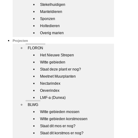
Stekelhuidigen
Manteldieren
Sponzen
Holtedieren
Overig marien
Projecten
FLORON
Het Nieuwe Strepen
Witte gebieden
Staat deze plant er nog?
Meetnet Muurplanten
Nectarindex
Oeverindex
LMF-a (Dunea)
BLWG
Witte gebieden mossen
Witte gebieden korstmossen
Staat dit mos er nog?
Staat dit korstmos er nog?