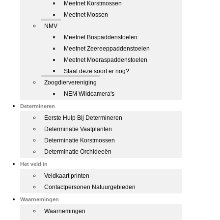
Meetnet Korstmossen
Meetnet Mossen
NMV
Meetnet Bospaddenstoelen
Meetnet Zeereeppaddenstoelen
Meetnet Moeraspaddenstoelen
Staat deze soort er nog?
Zoogdiervereniging
NEM Wildcamera's
Determineren
Eerste Hulp Bij Determineren
Determinatie Vaatplanten
Determinatie Korstmossen
Determinatie Orchideeën
Het veld in
Veldkaart printen
Contactpersonen Natuurgebieden
Waarnemingen
Waarnemingen