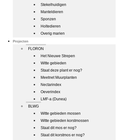
Stekelhuidigen
Manteldieren
Sponzen
Holtedieren
Overig marien
Projecten
FLORON
Het Nieuwe Strepen
Witte gebieden
Staat deze plant er nog?
Meetnet Muurplanten
Nectarindex
Oeverindex
LMF-a (Dunea)
BLWG
Witte gebieden mossen
Witte gebieden korstmossen
Staat dit mos er nog?
Staat dit korstmos er nog?