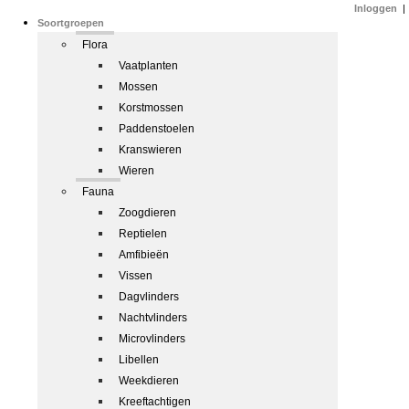
Inloggen
|
Soortgroepen
Flora
Vaatplanten
Mossen
Korstmossen
Paddenstoelen
Kranswieren
Wieren
Fauna
Zoogdieren
Reptielen
Amfibieën
Vissen
Dagvlinders
Nachtvlinders
Microvlinders
Libellen
Weekdieren
Kreeftachtigen