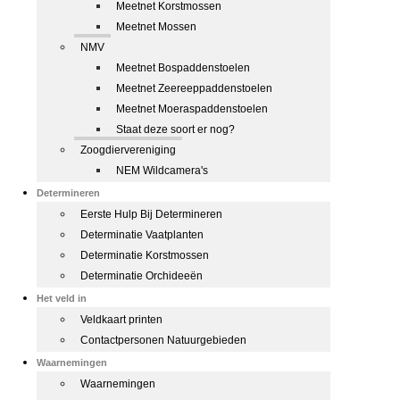
Meetnet Korstmossen
Meetnet Mossen
NMV
Meetnet Bospaddenstoelen
Meetnet Zeereeppaddenstoelen
Meetnet Moeraspaddenstoelen
Staat deze soort er nog?
Zoogdiervereniging
NEM Wildcamera's
Determineren
Eerste Hulp Bij Determineren
Determinatie Vaatplanten
Determinatie Korstmossen
Determinatie Orchideeën
Het veld in
Veldkaart printen
Contactpersonen Natuurgebieden
Waarnemingen
Waarnemingen