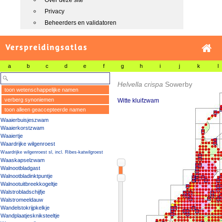
Over deze site
Privacy
Beheerders en validatoren
Verspreidingsatlas
a
b
c
d
e
f
g
h
i
j
k
l
Helvella crispa
Sowerby
toon wetenschappelijke namen
verberg synoniemen
Witte kluifzwam
toon alleen geaccepteerde namen
Waaierbuisjeszwam
Waaierkorstzwam
Waaiertje
Waardrijke wilgenroest
Waardrijke wilgenroest sl, incl. Ribes-katwilgroest
Waaskapselzwam
Walnootbladgast
Walnootbladinktpuntje
Walnootuitbreekkogeltje
Walstrobladschijfje
Walstromeeldauw
Wandelstokrijpkelkje
Wandplaatjeskniksteeltje