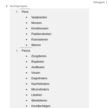
Inloggen
|
Soortgroepen
Flora
Vaatplanten
Mossen
Korstmossen
Paddenstoelen
Kranswieren
Wieren
Fauna
Zoogdieren
Reptielen
Amfibieën
Vissen
Dagvlinders
Nachtvlinders
Microvlinders
Libellen
Weekdieren
Kreeftachtigen