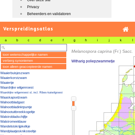
Over deze site
Privacy
Beheerders en validatoren
Verspreidingsatlas
a
b
c
d
e
f
g
h
i
j
k
l
Melanospora caprina
(Fr.) Sacc.
toon wetenschappelijke namen
verberg synoniemen
Witharig poliepzwammetje
toon alleen geaccepteerde namen
Waaierbuisjeszwam
Waaierkorstzwam
Waaiertje
Waardrijke wilgenroest
Waardrijke wilgenroest sl, incl. Ribes-katwilgroest
Waaskapselzwam
Walnootbladgast
Walnootbladinktpuntje
Walnootuitbreekkogeltje
Walstrobladschijfje
Walstromeeldauw
Wandelstokrijpkelkje
Wandplaatjeskniksteeltje