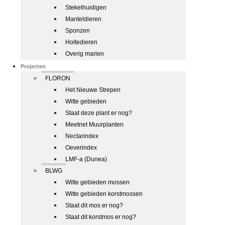
Stekelhuidigen
Manteldieren
Sponzen
Holtedieren
Overig marien
Projecten
FLORON
Het Nieuwe Strepen
Witte gebieden
Staat deze plant er nog?
Meetnet Muurplanten
Nectarindex
Oeverindex
LMF-a (Dunea)
BLWG
Witte gebieden mossen
Witte gebieden korstmossen
Staat dit mos er nog?
Staat dit korstmos er nog?