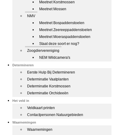
Meetnet Korstmossen
Meetnet Mossen
NMV
Meetnet Bospaddenstoelen
Meetnet Zeereeppaddenstoelen
Meetnet Moeraspaddenstoelen
Staat deze soort er nog?
Zoogdiervereniging
NEM Wildcamera's
Determineren
Eerste Hulp Bij Determineren
Determinatie Vaatplanten
Determinatie Korstmossen
Determinatie Orchideeën
Het veld in
Veldkaart printen
Contactpersonen Natuurgebieden
Waarnemingen
Waarnemingen