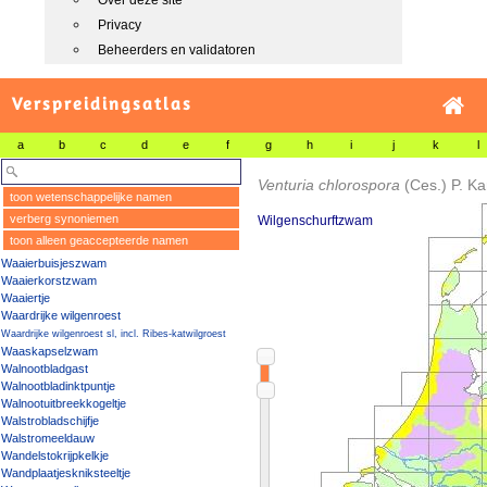
Over deze site
Privacy
Beheerders en validatoren
Verspreidingsatlas
a
b
c
d
e
f
g
h
i
j
k
l
Venturia chlorospora
(Ces.) P. Ka
toon wetenschappelijke namen
verberg synoniemen
Wilgenschurftzwam
toon alleen geaccepteerde namen
Waaierbuisjeszwam
Waaierkorstzwam
Waaiertje
Waardrijke wilgenroest
Waardrijke wilgenroest sl, incl. Ribes-katwilgroest
Waaskapselzwam
Walnootbladgast
Walnootbladinktpuntje
Walnootuitbreekkogeltje
Walstrobladschijfje
Walstromeeldauw
Wandelstokrijpkelkje
Wandplaatjeskniksteeltje