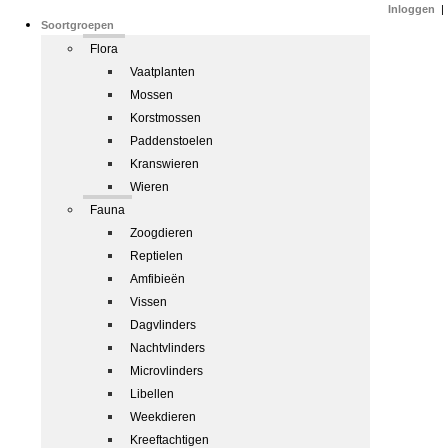
Inloggen
|
Soortgroepen
Flora
Vaatplanten
Mossen
Korstmossen
Paddenstoelen
Kranswieren
Wieren
Fauna
Zoogdieren
Reptielen
Amfibieën
Vissen
Dagvlinders
Nachtvlinders
Microvlinders
Libellen
Weekdieren
Kreeftachtigen