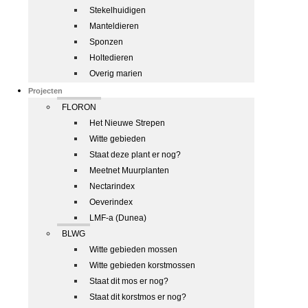
Stekelhuidigen
Manteldieren
Sponzen
Holtedieren
Overig marien
Projecten
FLORON
Het Nieuwe Strepen
Witte gebieden
Staat deze plant er nog?
Meetnet Muurplanten
Nectarindex
Oeverindex
LMF-a (Dunea)
BLWG
Witte gebieden mossen
Witte gebieden korstmossen
Staat dit mos er nog?
Staat dit korstmos er nog?