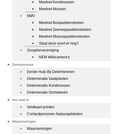
Meetnet Korstmossen
Meetnet Mossen
NMV
Meetnet Bospaddenstoelen
Meetnet Zeereeppaddenstoelen
Meetnet Moeraspaddenstoelen
Staat deze soort er nog?
Zoogdiervereniging
NEM Wildcamera's
Determineren
Eerste Hulp Bij Determineren
Determinatie Vaatplanten
Determinatie Korstmossen
Determinatie Orchideeën
Het veld in
Veldkaart printen
Contactpersonen Natuurgebieden
Waarnemingen
Waarnemingen