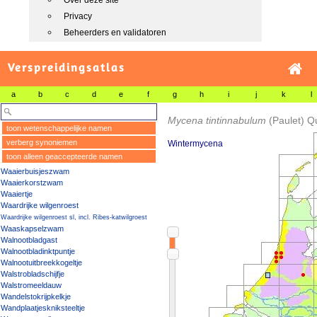
Over deze site
Privacy
Beheerders en validatoren
Verspreidingsatlas
a
b
c
d
e
f
g
h
i
j
k
l
Mycena tintinnabulum
(Paulet) Q
toon wetenschappelijke namen
verberg synoniemen
Wintermycena
toon alleen geaccepteerde namen
Waaierbuisjeszwam
Waaierkorstzwam
Waaiertje
Waardrijke wilgenroest
Waardrijke wilgenroest sl, incl. Ribes-katwilgroest
Waaskapselzwam
Walnootbladgast
Walnootbladinktpuntje
Walnootuitbreekkogeltje
Walstrobladschijfje
Walstromeeldauw
Wandelstokrijpkelkje
Wandplaatjeskniksteeltje