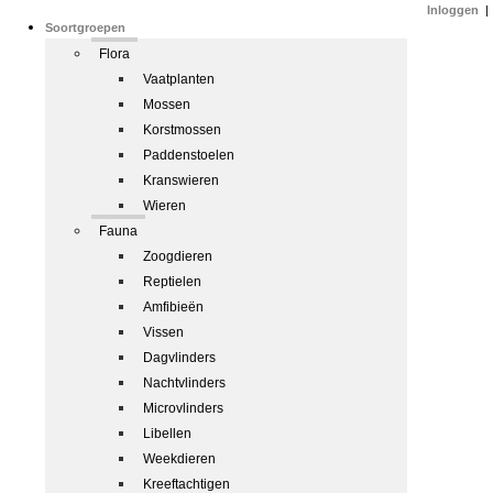
Inloggen
|
Soortgroepen
Flora
Vaatplanten
Mossen
Korstmossen
Paddenstoelen
Kranswieren
Wieren
Fauna
Zoogdieren
Reptielen
Amfibieën
Vissen
Dagvlinders
Nachtvlinders
Microvlinders
Libellen
Weekdieren
Kreeftachtigen