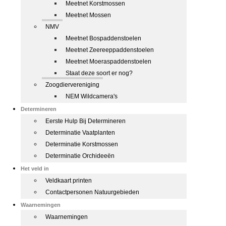
Meetnet Korstmossen
Meetnet Mossen
NMV
Meetnet Bospaddenstoelen
Meetnet Zeereeppaddenstoelen
Meetnet Moeraspaddenstoelen
Staat deze soort er nog?
Zoogdiervereniging
NEM Wildcamera's
Determineren
Eerste Hulp Bij Determineren
Determinatie Vaatplanten
Determinatie Korstmossen
Determinatie Orchideeën
Het veld in
Veldkaart printen
Contactpersonen Natuurgebieden
Waarnemingen
Waarnemingen