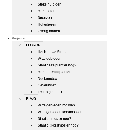
Stekelhuidigen
Manteldieren
Sponzen
Holtedieren
Overig marien
Projecten
FLORON
Het Nieuwe Strepen
Witte gebieden
Staat deze plant er nog?
Meetnet Muurplanten
Nectarindex
Oeverindex
LMF-a (Dunea)
BLWG
Witte gebieden mossen
Witte gebieden korstmossen
Staat dit mos er nog?
Staat dit korstmos er nog?