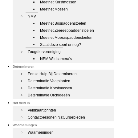
Meetnet Korstmossen
Meetnet Mossen
NMV
Meetnet Bospaddenstoelen
Meetnet Zeereeppaddenstoelen
Meetnet Moeraspaddenstoelen
Staat deze soort er nog?
Zoogdiervereniging
NEM Wildcamera's
Determineren
Eerste Hulp Bij Determineren
Determinatie Vaatplanten
Determinatie Korstmossen
Determinatie Orchideeën
Het veld in
Veldkaart printen
Contactpersonen Natuurgebieden
Waarnemingen
Waarnemingen