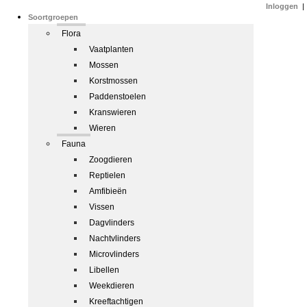
Inloggen
|
Soortgroepen
Flora
Vaatplanten
Mossen
Korstmossen
Paddenstoelen
Kranswieren
Wieren
Fauna
Zoogdieren
Reptielen
Amfibieën
Vissen
Dagvlinders
Nachtvlinders
Microvlinders
Libellen
Weekdieren
Kreeftachtigen