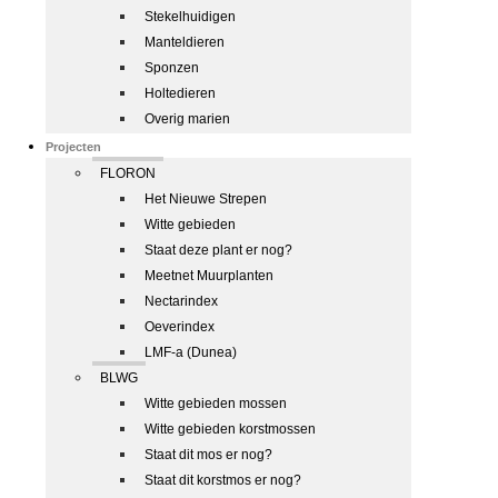
Stekelhuidigen
Manteldieren
Sponzen
Holtedieren
Overig marien
Projecten
FLORON
Het Nieuwe Strepen
Witte gebieden
Staat deze plant er nog?
Meetnet Muurplanten
Nectarindex
Oeverindex
LMF-a (Dunea)
BLWG
Witte gebieden mossen
Witte gebieden korstmossen
Staat dit mos er nog?
Staat dit korstmos er nog?