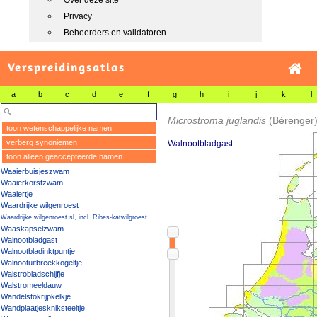
Over deze site
Privacy
Beheerders en validatoren
Verspreidingsatlas
a
b
c
d
e
f
g
h
i
j
k
l
Microstroma juglandis
(Bérenger)
toon wetenschappelijke namen
verberg synoniemen
Walnootbladgast
toon alleen geaccepteerde namen
Waaierbuisjeszwam
Waaierkorstzwam
Waaiertje
Waardrijke wilgenroest
Waardrijke wilgenroest sl, incl. Ribes-katwilgroest
Waaskapselzwam
Walnootbladgast
Walnootbladinktpuntje
Walnootuitbreekkogeltje
Walstrobladschijfje
Walstromeeldauw
Wandelstokrijpkelkje
Wandplaatjeskniksteeltje