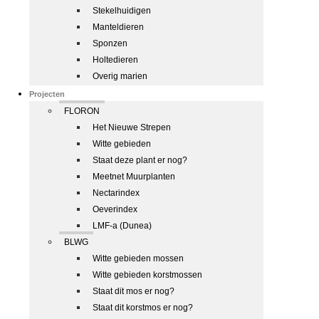
Stekelhuidigen
Manteldieren
Sponzen
Holtedieren
Overig marien
Projecten
FLORON
Het Nieuwe Strepen
Witte gebieden
Staat deze plant er nog?
Meetnet Muurplanten
Nectarindex
Oeverindex
LMF-a (Dunea)
BLWG
Witte gebieden mossen
Witte gebieden korstmossen
Staat dit mos er nog?
Staat dit korstmos er nog?