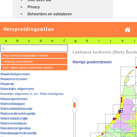
Over deze site
Privacy
Beheerders en validatoren
Verspreidingsatlas
a
b
c
d
e
f
g
h
i
j
k
l
Laetisaria fuciformis
(Berk) Burds
toon wetenschappelijke namen
verberg synoniemen
Warrige graskorstzwam
toon alleen geaccepteerde namen
Waaierbuisjeszwam
Waaierkorstzwam
Waaiertje
Waardrijke wilgenroest
Waardrijke wilgenroest sl, incl. Ribes-katwilgroest
Waaskapselzwam
Walnootbladgast
Walnootbladinktpuntje
Walnootuitbreekkogeltje
Walstrobladschijfje
Walstromeeldauw
Wandelstokrijpkelkje
Wandplaatjeskniksteeltje