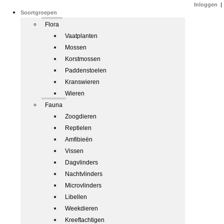
Inloggen
|
Soortgroepen
Flora
Vaatplanten
Mossen
Korstmossen
Paddenstoelen
Kranswieren
Wieren
Fauna
Zoogdieren
Reptielen
Amfibieën
Vissen
Dagvlinders
Nachtvlinders
Microvlinders
Libellen
Weekdieren
Kreeftachtigen