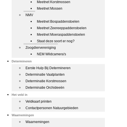
Meetnet Korstmossen
Meetnet Mossen
NMV
Meetnet Bospaddenstoelen
Meetnet Zeereeppaddenstoelen
Meetnet Moeraspaddenstoelen
Staat deze soort er nog?
Zoogdiervereniging
NEM Wildcamera's
Determineren
Eerste Hulp Bij Determineren
Determinatie Vaatplanten
Determinatie Korstmossen
Determinatie Orchideeën
Het veld in
Veldkaart printen
Contactpersonen Natuurgebieden
Waarnemingen
Waarnemingen