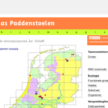
las Paddenstoelen
h
i
j
k
l
m
n
o
p
q
r
s
algemeen
|
taxo
la vinosopurpurea
Jul. Schäff.
standaardwerke
peren russula
Taxonomie/morf
Groep:
NMV soortcode:
Ecologie
Functionele groe
Habitat:
Substraat:
Organisme:
Verspreiding/be
Zeldzaamheid: