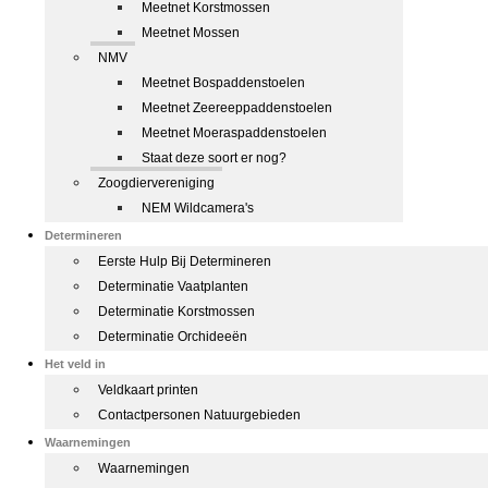
Meetnet Korstmossen
Meetnet Mossen
NMV
Meetnet Bospaddenstoelen
Meetnet Zeereeppaddenstoelen
Meetnet Moeraspaddenstoelen
Staat deze soort er nog?
Zoogdiervereniging
NEM Wildcamera's
Determineren
Eerste Hulp Bij Determineren
Determinatie Vaatplanten
Determinatie Korstmossen
Determinatie Orchideeën
Het veld in
Veldkaart printen
Contactpersonen Natuurgebieden
Waarnemingen
Waarnemingen