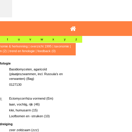
t
u
v
w
x
y
z
nomie & herkenning
|
overzicht 1995
|
taxonomie
|
n (2)
|
trend en fenologie
|
feedback (0)
ologie
Basidiomyceten, agaricoïd
(plaatjeszwammen, incl. Russula’s en
verwanten) (Bag)
0127130
p:
Ectomycorrhiza vormend (Em)
laan, vochtig, rijk (46)
klei, humusarm (15)
Loofbomen en -struiken (10)
dreiging
zeer zeldzaam (zzz)