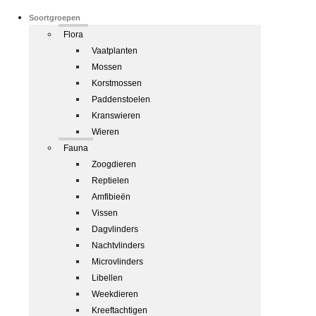
Soortgroepen
Flora
Vaatplanten
Mossen
Korstmossen
Paddenstoelen
Kranswieren
Wieren
Fauna
Zoogdieren
Reptielen
Amfibieën
Vissen
Dagvlinders
Nachtvlinders
Microvlinders
Libellen
Weekdieren
Kreeftachtigen