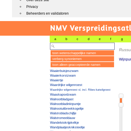
Over deze site
Privacy
Beheerders en validatoren
NMV Verspreidingsat
a
b
c
d
e
f
g
Russu
toon wetenschappelijke namen
verberg synoniemen
Wijnpur
toon alleen geaccepteerde namen
Waaierbuisjeszwam
Waaierkorstzwam
Waaiertje
Waardrijke wilgenroest
Waardrijke wilgenroest sl, incl. Ribes-katwilgroest
Waaskapselzwam
Walnootbladgast
Walnootbladinktpuntje
Walnootuitbreekkogeltje
Walstrobladschijfje
Walstromeeldauw
Wandelstokrijpkelkje
Wandplaatjeskniksteeltje