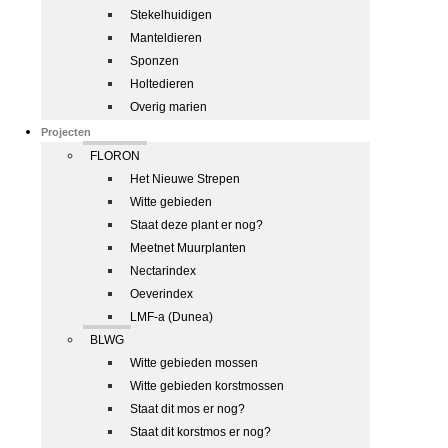
Stekelhuidigen
Manteldieren
Sponzen
Holtedieren
Overig marien
Projecten
FLORON
Het Nieuwe Strepen
Witte gebieden
Staat deze plant er nog?
Meetnet Muurplanten
Nectarindex
Oeverindex
LMF-a (Dunea)
BLWG
Witte gebieden mossen
Witte gebieden korstmossen
Staat dit mos er nog?
Staat dit korstmos er nog?