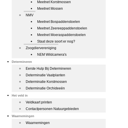
Meetnet Korstmossen
Meetnet Mossen
NMV
Meetnet Bospaddenstoelen
Meetnet Zeereeppaddenstoelen
Meetnet Moeraspaddenstoelen
Staat deze soort er nog?
Zoogdiervereniging
NEM Wildcamera's
Determineren
Eerste Hulp Bij Determineren
Determinatie Vaatplanten
Determinatie Korstmossen
Determinatie Orchideeën
Het veld in
Veldkaart printen
Contactpersonen Natuurgebieden
Waarnemingen
Waarnemingen