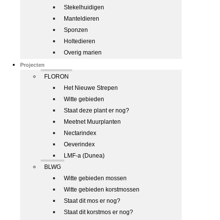
Stekelhuidigen
Manteldieren
Sponzen
Holtedieren
Overig marien
Projecten
FLORON
Het Nieuwe Strepen
Witte gebieden
Staat deze plant er nog?
Meetnet Muurplanten
Nectarindex
Oeverindex
LMF-a (Dunea)
BLWG
Witte gebieden mossen
Witte gebieden korstmossen
Staat dit mos er nog?
Staat dit korstmos er nog?