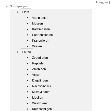
Inloggen
|
Soortgroepen
Flora
Vaatplanten
Mossen
Korstmossen
Paddenstoelen
Kranswieren
Wieren
Fauna
Zoogdieren
Reptielen
Amfibieën
Vissen
Dagvlinders
Nachtvlinders
Microvlinders
Libellen
Weekdieren
Kreeftachtigen