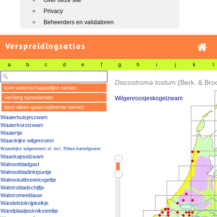
Over deze site
Privacy
Beheerders en validatoren
Verspreidingsatlas
a
b
c
d
e
f
g
h
i
j
k
l
Discostroma tostum
(Berk. & Br
toon wetenschappelijke namen
verberg synoniemen
Wilgenroosjeskogelzwam
toon alleen geaccepteerde namen
Waaierbuisjeszwam
Waaierkorstzwam
Waaiertje
Waardrijke wilgenroest
Waardrijke wilgenroest sl, incl. Ribes-katwilgroest
Waaskapselzwam
Walnootbladgast
Walnootbladinktpuntje
Walnootuitbreekkogeltje
Walstrobladschijfje
Walstromeeldauw
Wandelstokrijpkelkje
Wandplaatjeskniksteeltje