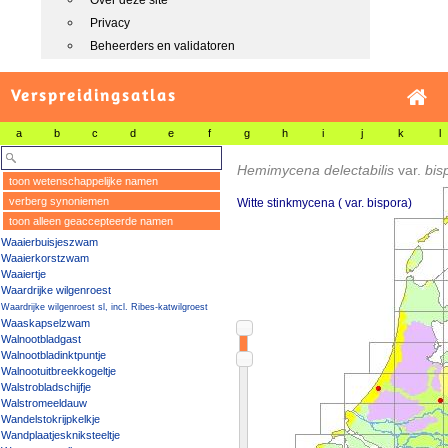
Over deze site
Privacy
Beheerders en validatoren
Verspreidingsatlas
a
b
c
d
e
f
g
h
i
j
k
l
Hemimycena delectabilis
var.
bis
toon wetenschappelijke namen
verberg synoniemen
Witte stinkmycena ( var. bispora)
toon alleen geaccepteerde namen
Waaierbuisjeszwam
Waaierkorstzwam
Waaiertje
Waardrijke wilgenroest
Waardrijke wilgenroest sl, incl. Ribes-katwilgroest
Waaskapselzwam
Walnootbladgast
Walnootbladinktpuntje
Walnootuitbreekkogeltje
Walstrobladschijfje
Walstromeeldauw
Wandelstokrijpkelkje
Wandplaatjeskniksteeltje