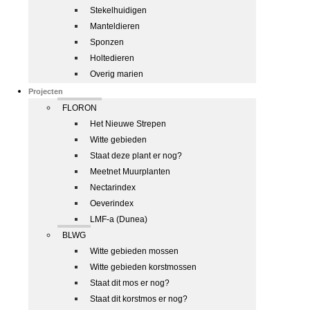
Stekelhuidigen
Manteldieren
Sponzen
Holtedieren
Overig marien
Projecten
FLORON
Het Nieuwe Strepen
Witte gebieden
Staat deze plant er nog?
Meetnet Muurplanten
Nectarindex
Oeverindex
LMF-a (Dunea)
BLWG
Witte gebieden mossen
Witte gebieden korstmossen
Staat dit mos er nog?
Staat dit korstmos er nog?