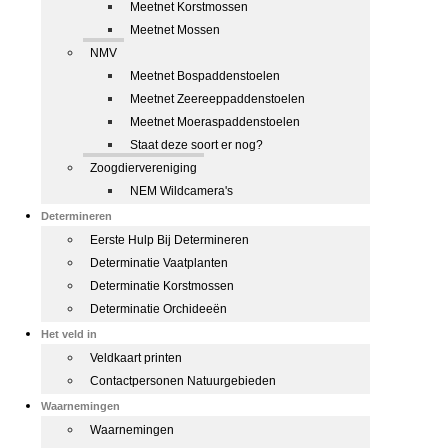
Meetnet Korstmossen
Meetnet Mossen
NMV
Meetnet Bospaddenstoelen
Meetnet Zeereeppaddenstoelen
Meetnet Moeraspaddenstoelen
Staat deze soort er nog?
Zoogdiervereniging
NEM Wildcamera's
Determineren
Eerste Hulp Bij Determineren
Determinatie Vaatplanten
Determinatie Korstmossen
Determinatie Orchideeën
Het veld in
Veldkaart printen
Contactpersonen Natuurgebieden
Waarnemingen
Waarnemingen