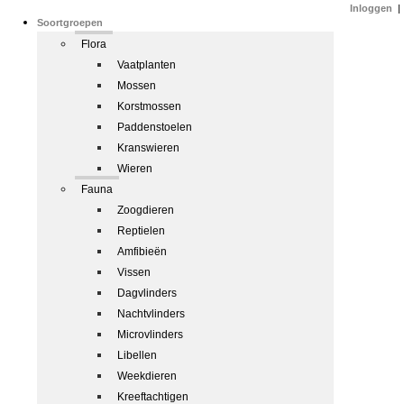
Inloggen
|
Soortgroepen
Flora
Vaatplanten
Mossen
Korstmossen
Paddenstoelen
Kranswieren
Wieren
Fauna
Zoogdieren
Reptielen
Amfibieën
Vissen
Dagvlinders
Nachtvlinders
Microvlinders
Libellen
Weekdieren
Kreeftachtigen