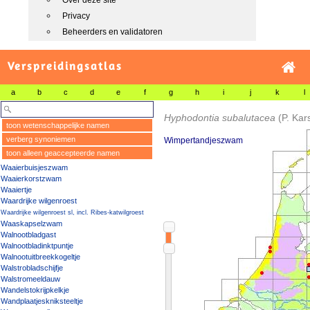
Over deze site
Privacy
Beheerders en validatoren
Verspreidingsatlas
a
b
c
d
e
f
g
h
i
j
k
l
Hyphodontia subalutacea
(P. Kars
toon wetenschappelijke namen
verberg synoniemen
Wimpertandjeszwam
toon alleen geaccepteerde namen
Waaierbuisjeszwam
Waaierkorstzwam
Waaiertje
Waardrijke wilgenroest
Waardrijke wilgenroest sl, incl. Ribes-katwilgroest
Waaskapselzwam
Walnootbladgast
Walnootbladinktpuntje
Walnootuitbreekkogeltje
Walstrobladschijfje
Walstromeeldauw
Wandelstokrijpkelkje
Wandplaatjeskniksteeltje