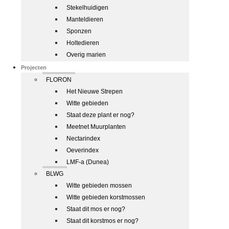
Stekelhuidigen
Manteldieren
Sponzen
Holtedieren
Overig marien
Projecten
FLORON
Het Nieuwe Strepen
Witte gebieden
Staat deze plant er nog?
Meetnet Muurplanten
Nectarindex
Oeverindex
LMF-a (Dunea)
BLWG
Witte gebieden mossen
Witte gebieden korstmossen
Staat dit mos er nog?
Staat dit korstmos er nog?