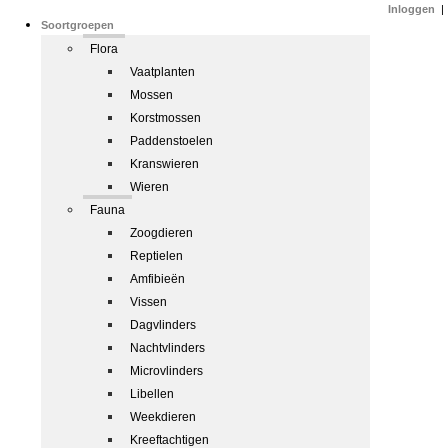
Inloggen
|
Soortgroepen
Flora
Vaatplanten
Mossen
Korstmossen
Paddenstoelen
Kranswieren
Wieren
Fauna
Zoogdieren
Reptielen
Amfibieën
Vissen
Dagvlinders
Nachtvlinders
Microvlinders
Libellen
Weekdieren
Kreeftachtigen