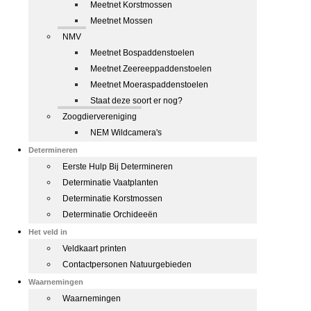
Meetnet Korstmossen
Meetnet Mossen
NMV
Meetnet Bospaddenstoelen
Meetnet Zeereeppaddenstoelen
Meetnet Moeraspaddenstoelen
Staat deze soort er nog?
Zoogdiervereniging
NEM Wildcamera's
Determineren
Eerste Hulp Bij Determineren
Determinatie Vaatplanten
Determinatie Korstmossen
Determinatie Orchideeën
Het veld in
Veldkaart printen
Contactpersonen Natuurgebieden
Waarnemingen
Waarnemingen