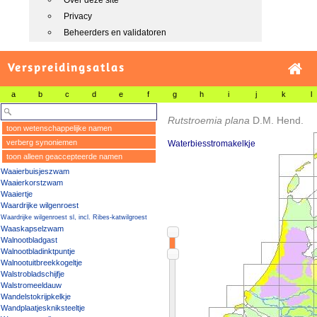
Over deze site
Privacy
Beheerders en validatoren
Verspreidingsatlas
a
b
c
d
e
f
g
h
i
j
k
l
Rutstroemia plana
D.M. Hend.
toon wetenschappelijke namen
verberg synoniemen
Waterbiesstromakelkje
toon alleen geaccepteerde namen
Waaierbuisjeszwam
Waaierkorstzwam
Waaiertje
Waardrijke wilgenroest
Waardrijke wilgenroest sl, incl. Ribes-katwilgroest
Waaskapselzwam
Walnootbladgast
Walnootbladinktpuntje
Walnootuitbreekkogeltje
Walstrobladschijfje
Walstromeeldauw
Wandelstokrijpkelkje
Wandplaatjeskniksteeltje