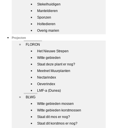
Stekelhuidigen
Manteldieren
Sponzen
Holtedieren
Overig marien
Projecten
FLORON
Het Nieuwe Strepen
Witte gebieden
Staat deze plant er nog?
Meetnet Muurplanten
Nectarindex
Oeverindex
LMF-a (Dunea)
BLWG
Witte gebieden mossen
Witte gebieden korstmossen
Staat dit mos er nog?
Staat dit korstmos er nog?