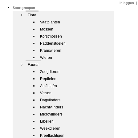
Inloggen
|
Soortgroepen
Flora
Vaatplanten
Mossen
Korstmossen
Paddenstoelen
Kranswieren
Wieren
Fauna
Zoogdieren
Reptielen
Amfibieën
Vissen
Dagvlinders
Nachtvlinders
Microvlinders
Libellen
Weekdieren
Kreeftachtigen