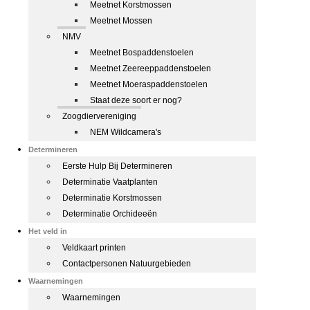
Meetnet Korstmossen
Meetnet Mossen
NMV
Meetnet Bospaddenstoelen
Meetnet Zeereeppaddenstoelen
Meetnet Moeraspaddenstoelen
Staat deze soort er nog?
Zoogdiervereniging
NEM Wildcamera's
Determineren
Eerste Hulp Bij Determineren
Determinatie Vaatplanten
Determinatie Korstmossen
Determinatie Orchideeën
Het veld in
Veldkaart printen
Contactpersonen Natuurgebieden
Waarnemingen
Waarnemingen