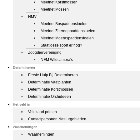
Meetnet Korstmossen
Meetnet Mossen
NMV
Meetnet Bospaddenstoelen
Meetnet Zeereeppaddenstoelen
Meetnet Moeraspaddenstoelen
Staat deze soort er nog?
Zoogdiervereniging
NEM Wildcamera's
Determineren
Eerste Hulp Bij Determineren
Determinatie Vaatplanten
Determinatie Korstmossen
Determinatie Orchideeën
Het veld in
Veldkaart printen
Contactpersonen Natuurgebieden
Waarnemingen
Waarnemingen