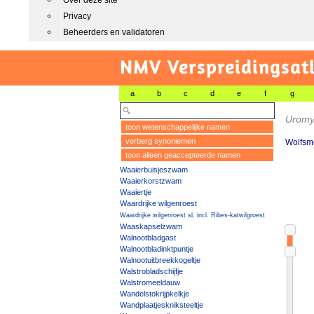
Over deze site
Privacy
Beheerders en validatoren
NMV Verspreidingsat
a
b
c
d
e
f
g
Uromyc
toon wetenschappelijke namen
verberg synoniemen
Wolfsme
toon alleen geaccepteerde namen
Waaierbuisjeszwam
Waaierkorstzwam
Waaiertje
Waardrijke wilgenroest
Waardrijke wilgenroest sl, incl. Ribes-katwilgroest
Waaskapselzwam
Walnootbladgast
Walnootbladinktpuntje
Walnootuitbreekkogeltje
Walstrobladschijfje
Walstromeeldauw
Wandelstokrijpkelkje
Wandplaatjeskniksteeltje