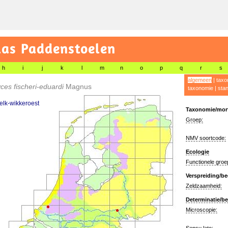
las Paddenstoelen
h
i
j
k
l
m
n
o
p
q
r
s
algemeen
|
taxo
es fischeri-eduardi
Magnus
taxonomie
|
sta
lk-wikkeroest
Taxonomie/morf
Groep:
NMV soortcode:
Ecologie
Functionele groe
Verspreiding/be
Zeldzaamheid:
Determinatie/be
Microscopie: