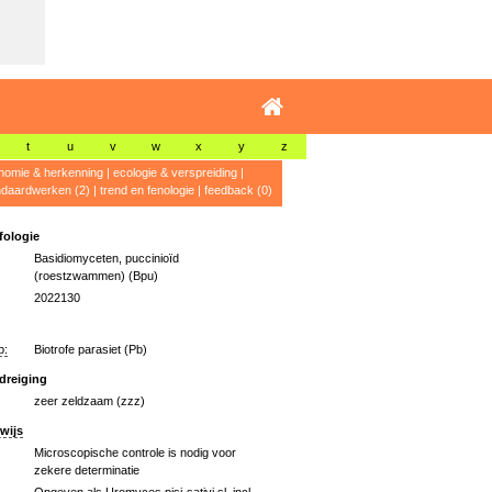
t
u
v
w
x
y
z
nomie & herkenning
|
ecologie & verspreiding
|
ndaardwerken (2)
|
trend en fenologie
|
feedback (0)
ologie
Basidiomyceten, puccinioïd
(roestzwammen) (Bpu)
2022130
p:
Biotrofe parasiet (Pb)
dreiging
zeer zeldzaam (zzz)
wijs
Microscopische controle is nodig voor
zekere determinatie