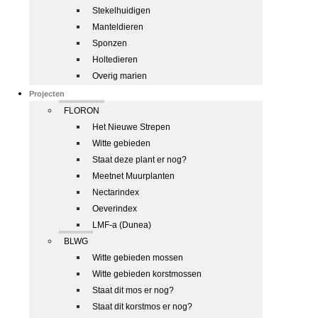
Stekelhuidigen
Manteldieren
Sponzen
Holtedieren
Overig marien
Projecten
FLORON
Het Nieuwe Strepen
Witte gebieden
Staat deze plant er nog?
Meetnet Muurplanten
Nectarindex
Oeverindex
LMF-a (Dunea)
BLWG
Witte gebieden mossen
Witte gebieden korstmossen
Staat dit mos er nog?
Staat dit korstmos er nog?