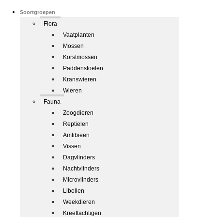
Soortgroepen
Flora
Vaatplanten
Mossen
Korstmossen
Paddenstoelen
Kranswieren
Wieren
Fauna
Zoogdieren
Reptielen
Amfibieën
Vissen
Dagvlinders
Nachtvlinders
Microvlinders
Libellen
Weekdieren
Kreeftachtigen