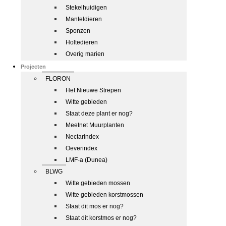
Stekelhuidigen
Manteldieren
Sponzen
Holtedieren
Overig marien
Projecten
FLORON
Het Nieuwe Strepen
Witte gebieden
Staat deze plant er nog?
Meetnet Muurplanten
Nectarindex
Oeverindex
LMF-a (Dunea)
BLWG
Witte gebieden mossen
Witte gebieden korstmossen
Staat dit mos er nog?
Staat dit korstmos er nog?