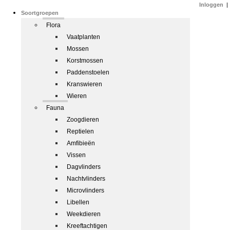
Inloggen
|
Soortgroepen
Flora
Vaatplanten
Mossen
Korstmossen
Paddenstoelen
Kranswieren
Wieren
Fauna
Zoogdieren
Reptielen
Amfibieën
Vissen
Dagvlinders
Nachtvlinders
Microvlinders
Libellen
Weekdieren
Kreeftachtigen