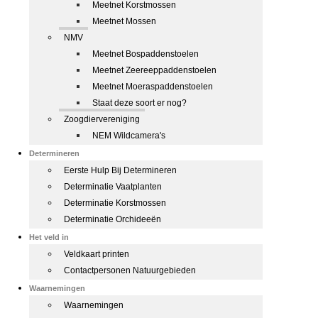
Meetnet Korstmossen
Meetnet Mossen
NMV
Meetnet Bospaddenstoelen
Meetnet Zeereeppaddenstoelen
Meetnet Moeraspaddenstoelen
Staat deze soort er nog?
Zoogdiervereniging
NEM Wildcamera's
Determineren
Eerste Hulp Bij Determineren
Determinatie Vaatplanten
Determinatie Korstmossen
Determinatie Orchideeën
Het veld in
Veldkaart printen
Contactpersonen Natuurgebieden
Waarnemingen
Waarnemingen