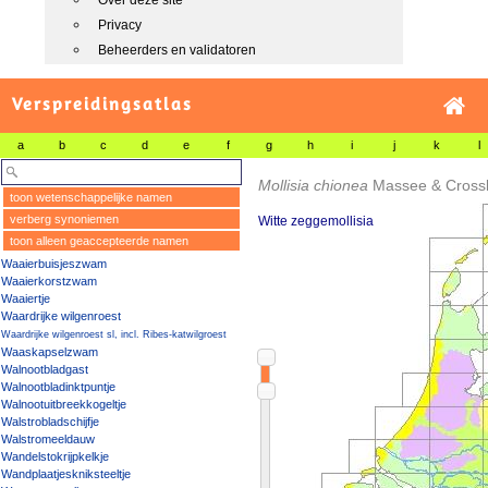
Over deze site
Privacy
Beheerders en validatoren
Verspreidingsatlas
a
b
c
d
e
f
g
h
i
j
k
l
Mollisia chionea
Massee & Crossl
toon wetenschappelijke namen
verberg synoniemen
Witte zeggemollisia
toon alleen geaccepteerde namen
Waaierbuisjeszwam
Waaierkorstzwam
Waaiertje
Waardrijke wilgenroest
Waardrijke wilgenroest sl, incl. Ribes-katwilgroest
Waaskapselzwam
Walnootbladgast
Walnootbladinktpuntje
Walnootuitbreekkogeltje
Walstrobladschijfje
Walstromeeldauw
Wandelstokrijpkelkje
Wandplaatjeskniksteeltje