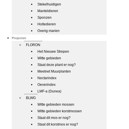
Stekelhuidigen
Manteldieren
Sponzen
Holtedieren
Overig marien
Projecten
FLORON
Het Nieuwe Strepen
Witte gebieden
Staat deze plant er nog?
Meetnet Muurplanten
Nectarindex
Oeverindex
LMF-a (Dunea)
BLWG
Witte gebieden mossen
Witte gebieden korstmossen
Staat dit mos er nog?
Staat dit korstmos er nog?