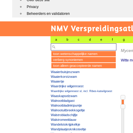
Over deze site
Privacy
Beheerders en validatoren
NMV Verspreidingsat
a
b
c
d
e
f
g
Mycen
toon wetenschappelijke namen
verberg synoniemen
Witte 
toon alleen geaccepteerde namen
Waaierbuisjeszwam
Waaierkorstzwam
Waaiertje
Waardrijke wilgenroest
Waardrijke wilgenroest sl, incl. Ribes-katwilgroest
Waaskapselzwam
Walnootbladgast
Walnootbladinktpuntje
Walnootuitbreekkogeltje
Walstrobladschijfje
Walstromeeldauw
Wandelstokrijpkelkje
Wandplaatjeskniksteeltje