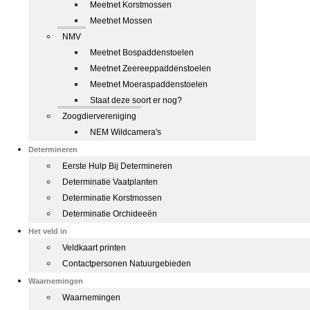
Meetnet Korstmossen
Meetnet Mossen
NMV
Meetnet Bospaddenstoelen
Meetnet Zeereeppaddenstoelen
Meetnet Moeraspaddenstoelen
Staat deze soort er nog?
Zoogdiervereniging
NEM Wildcamera's
Determineren
Eerste Hulp Bij Determineren
Determinatie Vaatplanten
Determinatie Korstmossen
Determinatie Orchideeën
Het veld in
Veldkaart printen
Contactpersonen Natuurgebieden
Waarnemingen
Waarnemingen