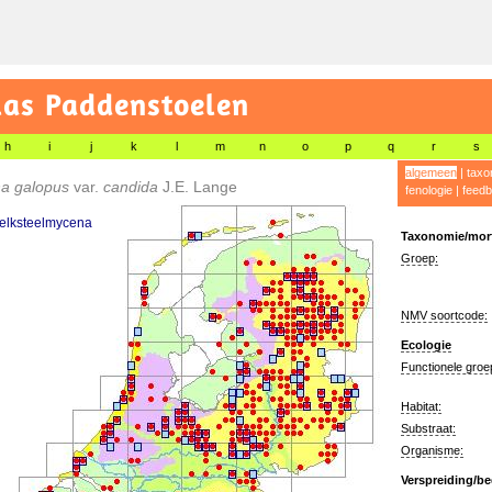
las Paddenstoelen
h
i
j
k
l
m
n
o
p
q
r
s
algemeen
|
taxo
a galopus
var.
candida
J.E. Lange
fenologie
|
feedb
melksteelmycena
Taxonomie/morf
Groep:
NMV soortcode:
Ecologie
Functionele groe
Habitat:
Substraat:
Organisme:
Verspreiding/be