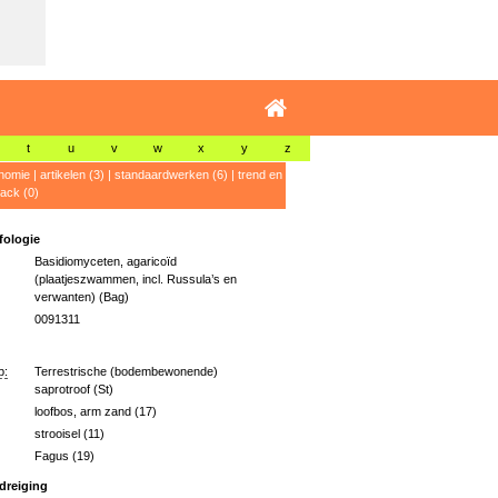
t
u
v
w
x
y
z
nomie
|
artikelen (3)
|
standaardwerken (6)
|
trend en
ack (0)
ologie
Basidiomyceten, agaricoïd
(plaatjeszwammen, incl. Russula’s en
verwanten) (Bag)
0091311
p:
Terrestrische (bodembewonende)
saprotroof (St)
loofbos, arm zand (17)
strooisel (11)
Fagus (19)
dreiging