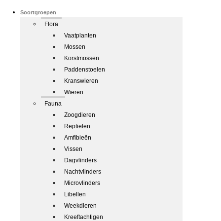
Soortgroepen
Flora
Vaatplanten
Mossen
Korstmossen
Paddenstoelen
Kranswieren
Wieren
Fauna
Zoogdieren
Reptielen
Amfibieën
Vissen
Dagvlinders
Nachtvlinders
Microvlinders
Libellen
Weekdieren
Kreeftachtigen