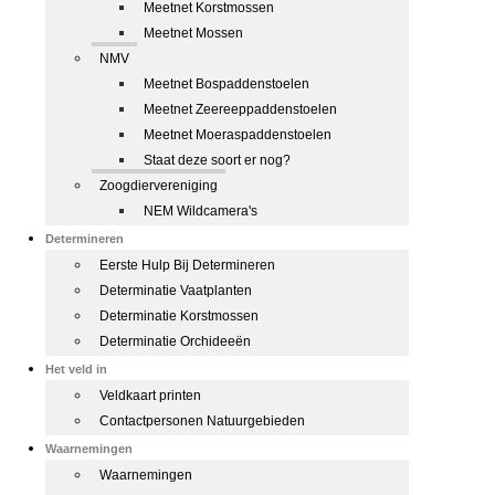
Meetnet Korstmossen
Meetnet Mossen
NMV
Meetnet Bospaddenstoelen
Meetnet Zeereeppaddenstoelen
Meetnet Moeraspaddenstoelen
Staat deze soort er nog?
Zoogdiervereniging
NEM Wildcamera's
Determineren
Eerste Hulp Bij Determineren
Determinatie Vaatplanten
Determinatie Korstmossen
Determinatie Orchideeën
Het veld in
Veldkaart printen
Contactpersonen Natuurgebieden
Waarnemingen
Waarnemingen