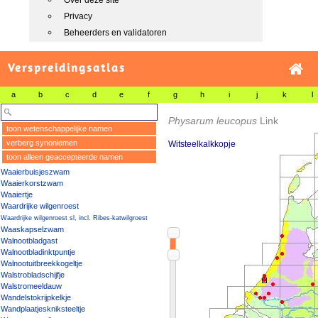
Over deze site
Privacy
Beheerders en validatoren
Verspreidingsatlas
a
b
c
d
e
f
g
h
i
j
k
l
Physarum leucopus
Link
toon wetenschappelijke namen
verberg synoniemen
Witsteelkalkkopje
toon alleen geaccepteerde namen
Waaierbuisjeszwam
Waaierkorstzwam
Waaiertje
Waardrijke wilgenroest
Waardrijke wilgenroest sl, incl. Ribes-katwilgroest
Waaskapselzwam
Walnootbladgast
Walnootbladinktpuntje
Walnootuitbreekkogeltje
Walstrobladschijfje
Walstromeeldauw
Wandelstokrijpkelkje
Wandplaatjeskniksteeltje