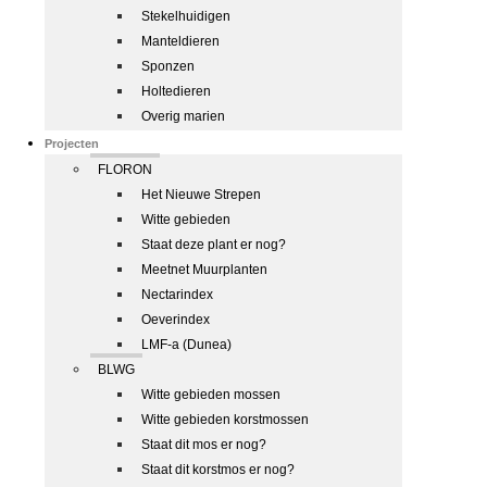
Stekelhuidigen
Manteldieren
Sponzen
Holtedieren
Overig marien
Projecten
FLORON
Het Nieuwe Strepen
Witte gebieden
Staat deze plant er nog?
Meetnet Muurplanten
Nectarindex
Oeverindex
LMF-a (Dunea)
BLWG
Witte gebieden mossen
Witte gebieden korstmossen
Staat dit mos er nog?
Staat dit korstmos er nog?