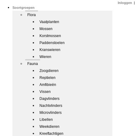
Inloggen
|
Soortgroepen
Flora
Vaatplanten
Mossen
Korstmossen
Paddenstoelen
Kranswieren
Wieren
Fauna
Zoogdieren
Reptielen
Amfibieën
Vissen
Dagvlinders
Nachtvlinders
Microvlinders
Libellen
Weekdieren
Kreeftachtigen