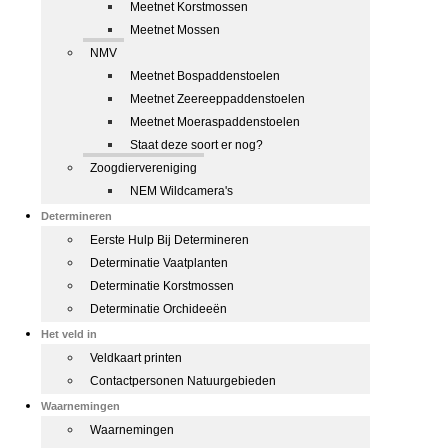
Meetnet Korstmossen
Meetnet Mossen
NMV
Meetnet Bospaddenstoelen
Meetnet Zeereeppaddenstoelen
Meetnet Moeraspaddenstoelen
Staat deze soort er nog?
Zoogdiervereniging
NEM Wildcamera's
Determineren
Eerste Hulp Bij Determineren
Determinatie Vaatplanten
Determinatie Korstmossen
Determinatie Orchideeën
Het veld in
Veldkaart printen
Contactpersonen Natuurgebieden
Waarnemingen
Waarnemingen