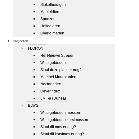
Stekelhuidigen
Manteldieren
Sponzen
Holtedieren
Overig marien
Projecten
FLORON
Het Nieuwe Strepen
Witte gebieden
Staat deze plant er nog?
Meetnet Muurplanten
Nectarindex
Oeverindex
LMF-a (Dunea)
BLWG
Witte gebieden mossen
Witte gebieden korstmossen
Staat dit mos er nog?
Staat dit korstmos er nog?