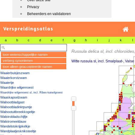
Over deze site
Privacy
Beheerders en validatoren
Verspreidingsatlas
a
b
c
d
e
f
g
h
i
j
k
l
Russula delica sl, incl. chloroide
toon wetenschappelijke namen
verberg synoniemen
Witte russula sl, incl. Smalplaat-, Valse
toon alleen geaccepteerde namen
Waaierbuisjeszwam
Waaierkorstzwam
Waaiertje
Waardrijke wilgenroest
Waardrijke wilgenroest sl, incl. Ribes-katwilgroest
Waaskapselzwam
Walnootbladgast
Walnootbladinktpuntje
Walnootuitbreekkogeltje
Walstrobladschijfje
Walstromeeldauw
Wandelstokrijpkelkje
Wandplaatjeskniksteeltje