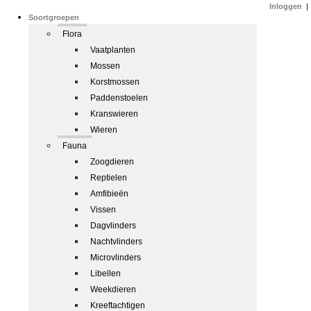
Inloggen
|
Soortgroepen
Flora
Vaatplanten
Mossen
Korstmossen
Paddenstoelen
Kranswieren
Wieren
Fauna
Zoogdieren
Reptielen
Amfibieën
Vissen
Dagvlinders
Nachtvlinders
Microvlinders
Libellen
Weekdieren
Kreeftachtigen