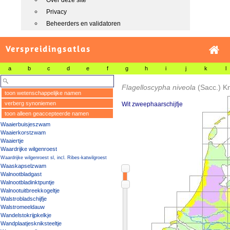
Over deze site
Privacy
Beheerders en validatoren
Verspreidingsatlas
a
b
c
d
e
f
g
h
i
j
k
l
Flagelloscypha niveola
(Sacc.) K
toon wetenschappelijke namen
verberg synoniemen
Wit zweephaarschijfje
toon alleen geaccepteerde namen
Waaierbuisjeszwam
Waaierkorstzwam
Waaiertje
Waardrijke wilgenroest
Waardrijke wilgenroest sl, incl. Ribes-katwilgroest
Waaskapselzwam
Walnootbladgast
Walnootbladinktpuntje
Walnootuitbreekkogeltje
Walstrobladschijfje
Walstromeeldauw
Wandelstokrijpkelkje
Wandplaatjeskniksteeltje