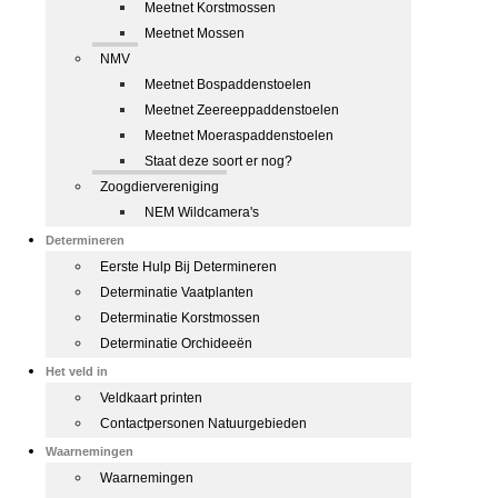
Meetnet Korstmossen
Meetnet Mossen
NMV
Meetnet Bospaddenstoelen
Meetnet Zeereeppaddenstoelen
Meetnet Moeraspaddenstoelen
Staat deze soort er nog?
Zoogdiervereniging
NEM Wildcamera's
Determineren
Eerste Hulp Bij Determineren
Determinatie Vaatplanten
Determinatie Korstmossen
Determinatie Orchideeën
Het veld in
Veldkaart printen
Contactpersonen Natuurgebieden
Waarnemingen
Waarnemingen