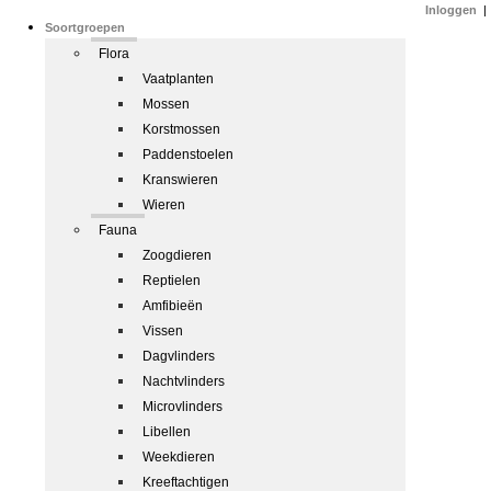
Inloggen
|
Soortgroepen
Flora
Vaatplanten
Mossen
Korstmossen
Paddenstoelen
Kranswieren
Wieren
Fauna
Zoogdieren
Reptielen
Amfibieën
Vissen
Dagvlinders
Nachtvlinders
Microvlinders
Libellen
Weekdieren
Kreeftachtigen