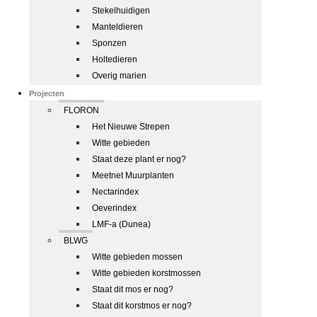
Stekelhuidigen
Manteldieren
Sponzen
Holtedieren
Overig marien
Projecten
FLORON
Het Nieuwe Strepen
Witte gebieden
Staat deze plant er nog?
Meetnet Muurplanten
Nectarindex
Oeverindex
LMF-a (Dunea)
BLWG
Witte gebieden mossen
Witte gebieden korstmossen
Staat dit mos er nog?
Staat dit korstmos er nog?