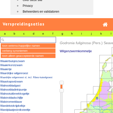
Over deze site
Privacy
Beheerders en validatoren
Verspreidingsatlas
a
b
c
d
e
f
g
h
i
j
k
l
Godronia fuliginosa
(Pers.) Seav
toon wetenschappelijke namen
verberg synoniemen
Wilgenzwermkommetje
toon alleen geaccepteerde namen
Waaierbuisjeszwam
Waaierkorstzwam
Waaiertje
Waardrijke wilgenroest
Waardrijke wilgenroest sl, incl. Ribes-katwilgroest
Waaskapselzwam
Walnootbladgast
Walnootbladinktpuntje
Walnootuitbreekkogeltje
Walstrobladschijfje
Walstromeeldauw
Wandelstokrijpkelkje
Wandplaatjeskniksteeltje