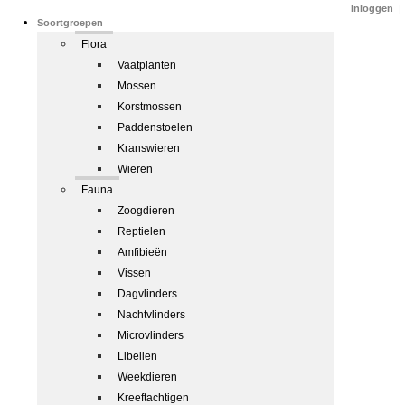
Inloggen
|
Soortgroepen
Flora
Vaatplanten
Mossen
Korstmossen
Paddenstoelen
Kranswieren
Wieren
Fauna
Zoogdieren
Reptielen
Amfibieën
Vissen
Dagvlinders
Nachtvlinders
Microvlinders
Libellen
Weekdieren
Kreeftachtigen