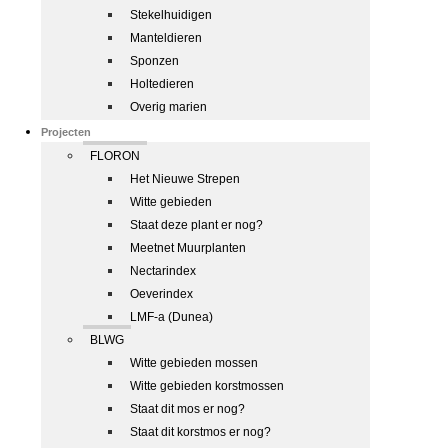
Stekelhuidigen
Manteldieren
Sponzen
Holtedieren
Overig marien
Projecten
FLORON
Het Nieuwe Strepen
Witte gebieden
Staat deze plant er nog?
Meetnet Muurplanten
Nectarindex
Oeverindex
LMF-a (Dunea)
BLWG
Witte gebieden mossen
Witte gebieden korstmossen
Staat dit mos er nog?
Staat dit korstmos er nog?