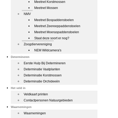
Meetnet Korstmossen
Meetnet Mossen
NMV
Meetnet Bospaddenstoelen
Meetnet Zeereeppaddenstoelen
Meetnet Moeraspaddenstoelen
Staat deze soort er nog?
Zoogdiervereniging
NEM Wildcamera's
Determineren
Eerste Hulp Bij Determineren
Determinatie Vaatplanten
Determinatie Korstmossen
Determinatie Orchideeën
Het veld in
Veldkaart printen
Contactpersonen Natuurgebieden
Waarnemingen
Waarnemingen