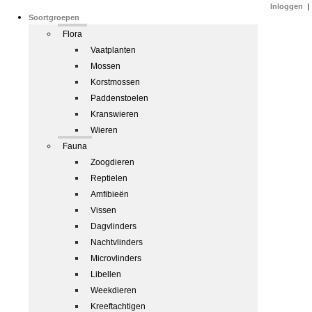
Inloggen
|
Soortgroepen
Flora
Vaatplanten
Mossen
Korstmossen
Paddenstoelen
Kranswieren
Wieren
Fauna
Zoogdieren
Reptielen
Amfibieën
Vissen
Dagvlinders
Nachtvlinders
Microvlinders
Libellen
Weekdieren
Kreeftachtigen