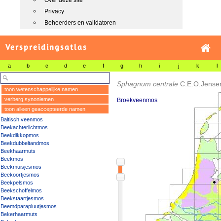
Over deze site
Privacy
Beheerders en validatoren
Verspreidingsatlas
a
b
c
d
e
f
g
h
i
j
k
l
Sphagnum centrale
C.E.O.Jense
toon wetenschappelijke namen
verberg synoniemen
Broekveenmos
toon alleen geaccepteerde namen
Baltisch veenmos
Beekachterlichtmos
Beekdikkopmos
Beekdubbeltandmos
Beekhaarmuts
Beekmos
Beekmuisjesmos
Beekoortjesmos
Beekpelsmos
Beekschoffelmos
Beekstaartjesmos
Beemdparapluutjesmos
Bekerhaarmuts