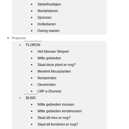
Stekelhuidigen
Manteldieren
Sponzen
Holtedieren
Overig marien
Projecten
FLORON
Het Nieuwe Strepen
Witte gebieden
Staat deze plant er nog?
Meetnet Muurplanten
Nectarindex
Oeverindex
LMF-a (Dunea)
BLWG
Witte gebieden mossen
Witte gebieden korstmossen
Staat dit mos er nog?
Staat dit korstmos er nog?