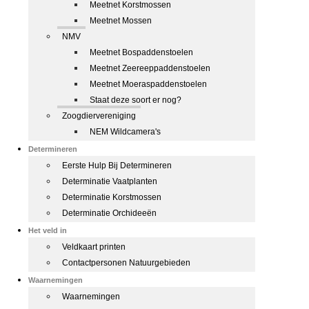
Meetnet Korstmossen
Meetnet Mossen
NMV
Meetnet Bospaddenstoelen
Meetnet Zeereeppaddenstoelen
Meetnet Moeraspaddenstoelen
Staat deze soort er nog?
Zoogdiervereniging
NEM Wildcamera's
Determineren
Eerste Hulp Bij Determineren
Determinatie Vaatplanten
Determinatie Korstmossen
Determinatie Orchideeën
Het veld in
Veldkaart printen
Contactpersonen Natuurgebieden
Waarnemingen
Waarnemingen