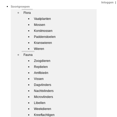
Inloggen
|
Soortgroepen
Flora
Vaatplanten
Mossen
Korstmossen
Paddenstoelen
Kranswieren
Wieren
Fauna
Zoogdieren
Reptielen
Amfibieën
Vissen
Dagvlinders
Nachtvlinders
Microvlinders
Libellen
Weekdieren
Kreeftachtigen