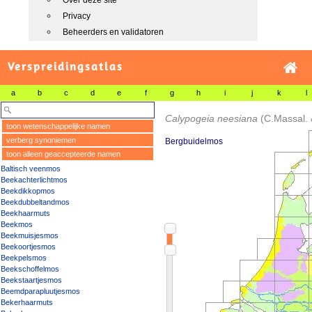
Over deze site
Privacy
Beheerders en validatoren
Verspreidingsatlas
a
b
c
d
e
f
g
h
i
j
k
l
Calypogeia neesiana
(C.Massal. 
toon wetenschappelijke namen
verberg synoniemen
Bergbuidelmos
toon alleen geaccepteerde namen
Baltisch veenmos
Beekachterlichtmos
Beekdikkopmos
Beekdubbeltandmos
Beekhaarmuts
Beekmos
Beekmuisjesmos
Beekoortjesmos
Beekpelsmos
Beekschoffelmos
Beekstaartjesmos
Beemdparapluutjesmos
Bekerhaarmuts