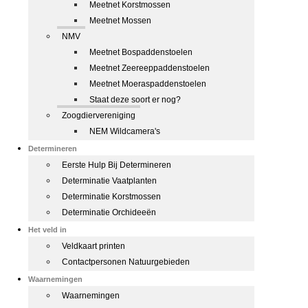
Meetnet Korstmossen
Meetnet Mossen
NMV
Meetnet Bospaddenstoelen
Meetnet Zeereeppaddenstoelen
Meetnet Moeraspaddenstoelen
Staat deze soort er nog?
Zoogdiervereniging
NEM Wildcamera's
Determineren
Eerste Hulp Bij Determineren
Determinatie Vaatplanten
Determinatie Korstmossen
Determinatie Orchideeën
Het veld in
Veldkaart printen
Contactpersonen Natuurgebieden
Waarnemingen
Waarnemingen