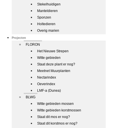
Stekelhuidigen
Manteldieren
Sponzen
Holtedieren
Overig marien
Projecten
FLORON
Het Nieuwe Strepen
Witte gebieden
Staat deze plant er nog?
Meetnet Muurplanten
Nectarindex
Oeverindex
LMF-a (Dunea)
BLWG
Witte gebieden mossen
Witte gebieden korstmossen
Staat dit mos er nog?
Staat dit korstmos er nog?